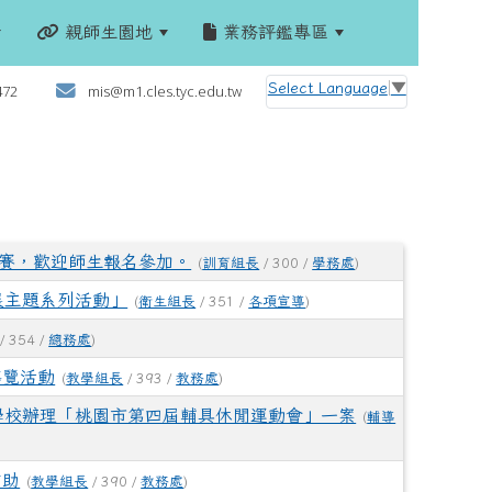
親師生園地
業務評鑑專區
:::
Select Language
▼
472
mis@m1.cles.tyc.edu.tw
競賽，歡迎師生報名參加。
(
訓育組長
/ 300 /
學務處
)
展主題系列活動」
(
衛生組長
/ 351 /
各項宣導
)
/ 354 /
總務處
)
導覽活動
(
教學組長
/ 393 /
教務處
)
學校辦理「桃園市第四屆輔具休閒運動會」一案
(
輔導
補助
(
教學組長
/ 390 /
教務處
)