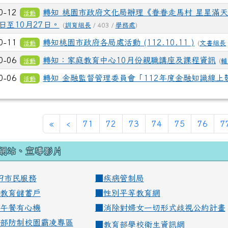
0-12
轉知 桃園市政府文化局辦理《眷眷走馬村 星星滿天
活動
4日至10月27日。
(
訓育組長
/ 403 /
學務處
)
0-11
轉知桃園市政府各局處活動 (112.10.11 )
活動
(
文書組長
0-06
轉知：家庭教育中心10月份親職講座及課程資訊
活動
(
輔
0-06
轉知 金融監督管理委員會「112年度金融知識線上
活動
«
‹
71
72
73
74
75
76
7
網站、宣導影片
99市民服務
■
疾病管制局
教育儲蓄戶
■
性別平等教育網
午餐有心機
■
消除對婦女一切形式歧視公約計畫
部防制校園霸凌專區
■
教育部學校衛生資訊網