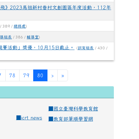
飛》2023馬祖新村眷村文創園區年度活動，112年
/ 389 /
總務處
)
導組長
/ 386 /
輔導室
)
競賽活動」獎優，10月15日截止。
(
訓育組長
/ 430 /
(current)
7
78
79
80
›
»
■
國立臺灣科學教育館
■
icrt news
■
教育部筆順學習網