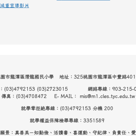
減重宣導影片
園市龍潭區潛龍國民小學 地址：325桃園市龍潭區中豐路40
：(03)4792153 (03)2723015 網路專線：903-215-
傳真：(03)4708472 E- MAIL： mis@m1.cles.tyc.edu.tw
就學零拒絶專線：(03)4792153 分機 200
就學權益保障檢舉專線：3351589
願景：真善美－知勤儉、活讀書、喜運動、守紀律、負責任、愛