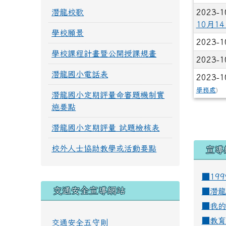
潛龍校歌
2023-1
10月1
學校願景
2023-1
學校課程計畫暨公開授課規畫
2023-1
潛龍國小電話表
2023-1
學務處
)
潛龍國小定期評量命審題機制實
施要點
潛龍國小定期評量 試題檢核表
校外人士協助教學或活動要點
宣導
■19
交通安全宣導網站
■
潛龍
■
我的
■
教育
交通安全五守則