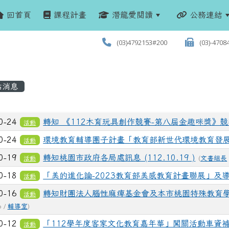
回首頁
課程計畫
潛龍愛閱讀
公務連結
(03)4792153#200
(03)-4708
站消息
列表
0-24
轉知 《112木育玩具創作競賽-第八屆金趣咪獎》
活動
0-24
環境教育輔導團子計畫「教育部新世代環境教育發
活動
0-19
轉知桃園市政府各局處訊息 (112.10.19 )
活動
(
文書組長
0-18
「美的進化論-2023教育部美感教育計畫聯展」及
活動
0-16
轉知財團法人腦性麻痺基金會及本市桃園特殊教育
活動
6 /
輔導室
)
0-12
「112學年度客家文化教育嘉年華」闖關活動車資
活動