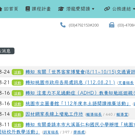
回首頁
課程計畫
潛龍愛閱讀
公務連結
(03)4792153#200
(03)-4708
站消息
列表
8-24
轉知 有關「世界客家博覽會(8/11~10/15)交通資
活動
8-21
轉知桃園市政府各局處訊息 (112.08.21 )
活動
(
文書組長
8-16
轉知 注意力不足過動症（ADHD）教養知能巡迴親
活動
8-16
桃園市立圖書館「112年度本土語閱讀推廣活動」
活動
(
8-14
因材網家長線上增能工作坊
活動
(
輔導組長
/ 440 /
輔導室
)
8-11
轉知 有關委請本市大溪區仁和國民小學辦理「桃園
活動
附幼校外教學活動」
(
訓育組長
/ 397 /
學務處
)