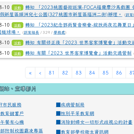
8-10
轉知 「2023桃園藝術巡演-FOCA福爾摩沙馬戲團
活動
假新屋區頭洲兒七公園(327桃園市新屋區福洲二街)辦理。
(
訓育
8-10
轉知 「2023紀念鄧雨賢音樂會-綻放雨夜花舞夏日」
活動
園槌球場。
(
訓育組長
/ 329 /
學務處
)
8-10
轉知 有關修正後「2023 世界客家博覽會」活動交
活動
8-10
轉知 有關「2023 世界客家博覽會」活動交通管制
活動
«
‹
81
82
83
84
85
86
8
網站、宣導影片
99市民服務
■
疾病管制局
教育儲蓄戶
■
性別平等教育網
午餐有心機
■
消除對婦女一切形式歧視公約計畫
部防制校園霸凌專區
■
教育部學校衛生資訊網