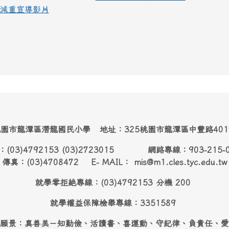
減重宣導影片
園市龍潭區潛龍國民小學 地址：325桃園市龍潭區中豐路40
：(03)4792153 (03)2723015 網路專線：903-215-
傳真：(03)4708472 E- MAIL： mis@m1.cles.tyc.edu.tw
就學零拒絶專線：(03)4792153 分機 200
就學權益保障檢舉專線：3351589
願景：真善美－知勤儉、活讀書、喜運動、守紀律、負責任、愛