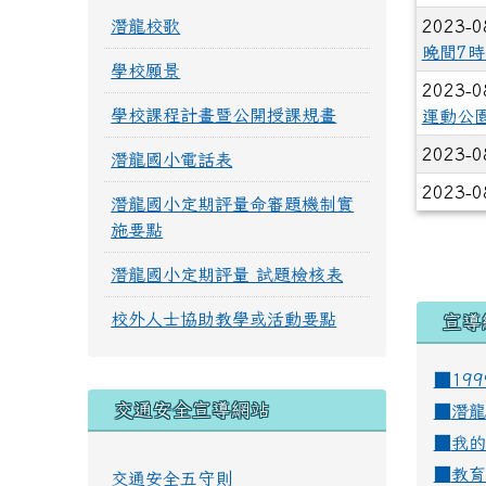
潛龍校歌
2023-0
晚間7時
學校願景
2023-0
學校課程計畫暨公開授課規畫
運動公
2023-0
潛龍國小電話表
2023-0
潛龍國小定期評量命審題機制實
施要點
潛龍國小定期評量 試題檢核表
校外人士協助教學或活動要點
宣導
■19
交通安全宣導網站
■
潛龍
■
我的
■
教育
交通安全五守則