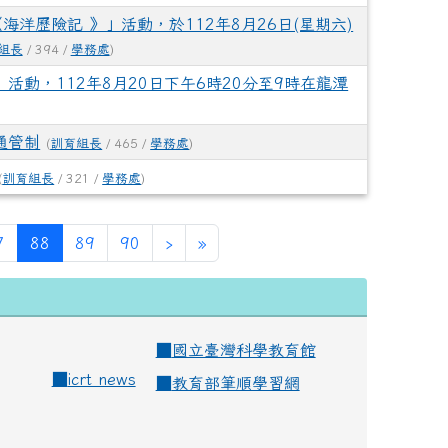
《海洋歷險記 》」活動，於112年8月26日(星期六)
組長
/ 394 /
學務處
)
活動，112年8月20日下午6時20分至9時在龍潭
通管制
(
訓育組長
/ 465 /
學務處
)
(
訓育組長
/ 321 /
學務處
)
(current)
7
88
89
90
›
»
■
國立臺灣科學教育館
■
icrt news
■
教育部筆順學習網