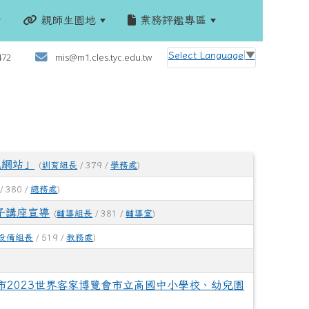
親師生園地
業務評鑑專區
:::
Select Language
▼
472
mis@m1.cles.tyc.edu.tw
訊網站」
(
訓育組長
/ 379 /
學務處
)
/ 380 /
總務處
)
子講座宣導
(
輔導組長
/ 381 /
輔導室
)
設備組長
/ 519 /
教務處
)
市2023世界客家博覽會市立高國中小學校、幼兒園