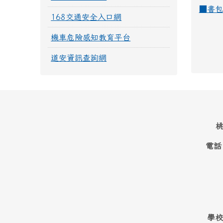
■
書包
168交通安全入口網
機車危險感知教育平台
道安資訊查詢網
桃
電話
學校