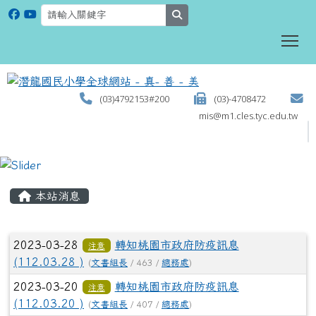
search
To
(03)4792153#200
(03)-4708472
mis@m1.cles.tyc.edu.tw
:::
本站消息
文章列表
2023-03-28
轉知桃園市政府防疫訊息
注意
(112.03.28 )
(
文書組長
/ 463 /
總務處
)
2023-03-20
轉知桃園市政府防疫訊息
注意
(112.03.20 )
(
文書組長
/ 407 /
總務處
)