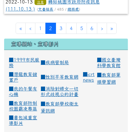
2022-10-13
轉知桃園市政府防疫訊息
注意
(111.10.13 )
(
文書組長
/ 485 /
總務處
)
(current)
«
‹
1
2
3
4
5
6
›
»
宣導網站、宣導影片
■1999市民服
■
國立臺灣
■
疾病管制局
務
科學教育館
■
潛龍教育儲
■
icrt
■
教育部筆
■
性別平等教育網
蓄戶
news
順學習網
■
我的午餐有
■
消除對婦女一切
心機
形式歧視公約計畫
■
教育部防制
■
教育部學校衛生
校園霸凌專區
資訊網
■
書包減重宣
導影片