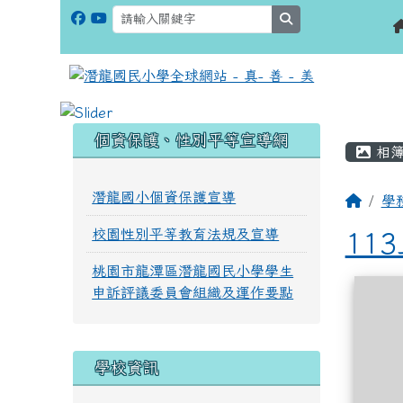
search
:::
:::
個資保護、性別平等宣導網
相簿
潛龍國小個資保護宣導
學
校園性別平等教育法規及宣導
11
桃園市龍潭區潛龍國民小學學生
相簿
申訴評議委員會組織及運作要點
學校資訊