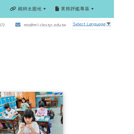
親師生園地
業務評鑑專區
:::
Select Language
▼
472
mis@m1.cles.tyc.edu.tw
3上社團照片
113上社團照片