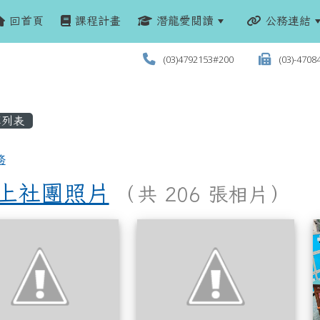
回首頁
課程計畫
潛龍愛閱讀
公務連結
(03)4792153#200
(03)-4708
列表
務
3上社團照片
（共 206 張相片）
列表
113上社團照片
11