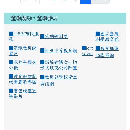
宣導網站、宣導影片
■1999市民服
■
國立臺灣
■
疾病管制局
務
科學教育館
■
潛龍教育儲
■
icrt
■
教育部筆
■
性別平等教育網
蓄戶
news
順學習網
■
我的午餐有
■
消除對婦女一切
心機
形式歧視公約計畫
■
教育部防制
■
教育部學校衛生
校園霸凌專區
資訊網
■
書包減重宣
導影片