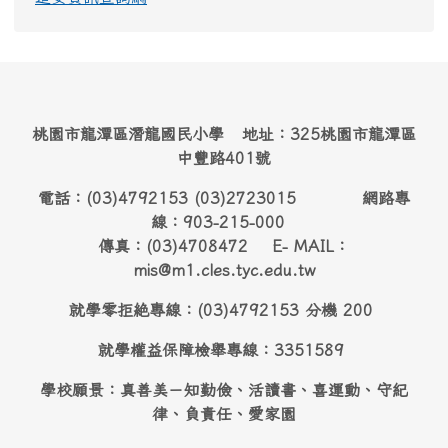
桃園市龍潭區潛龍國民小學 地址：325桃園市龍潭區
中豐路401號
電話：(03)4792153 (03)2723015 網路專
線：903-215-000
傳真：(03)4708472 E- MAIL：
mis@m1.cles.tyc.edu.tw
就學零拒絶專線：(03)4792153 分機 200
就學權益保障檢舉專線：3351589
學校願景：真善美－知勤儉、活讀書、喜運動、守紀
律、負責任、愛家園