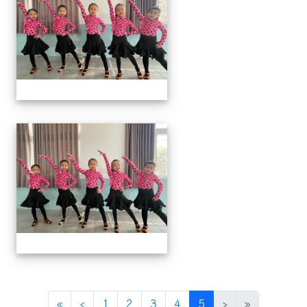
113上社團照片
(current)
«
‹
1
2
3
4
5
›
»