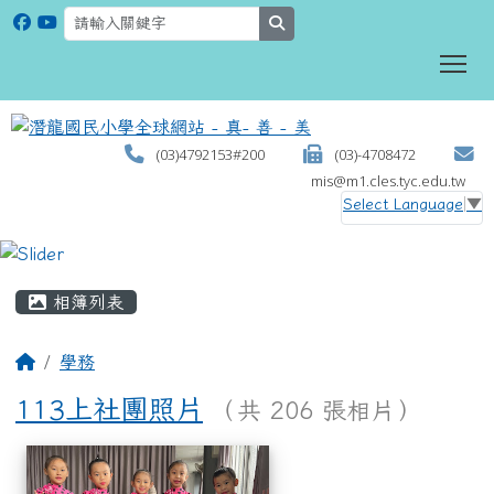
search
To
(03)4792153#200
(03)-4708472
mis@m1.cles.tyc.edu.tw
Select Language
▼
:::
相簿列表
學務
113上社團照片
（共 206 張相片）
相簿列表
113上社團照片