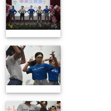
57屆畢業典禮
57屆畢業典禮