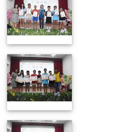
57屆畢業典禮
57屆畢業典禮