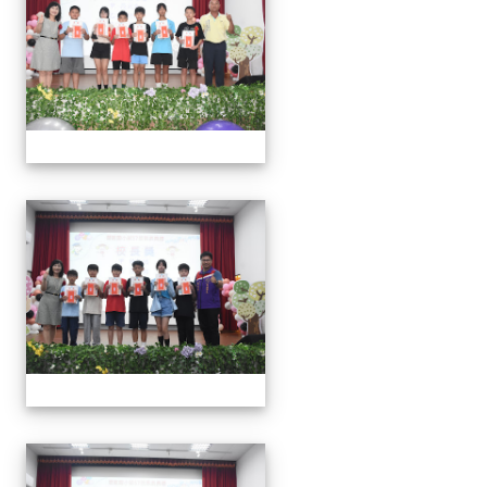
57屆畢業典禮
57屆畢業典禮