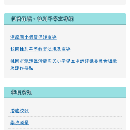
:::
個資保護、性別平等宣導網
潛龍國小個資保護宣導
校園性別平等教育法規及宣導
桃園市龍潭區潛龍國民小學學生申訴評議委員會組織
及運作要點
學校資訊
潛龍校歌
學校願景