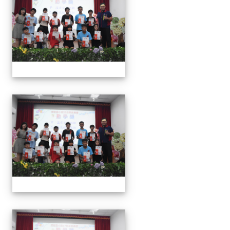
57屆畢業典禮
57屆畢業典禮