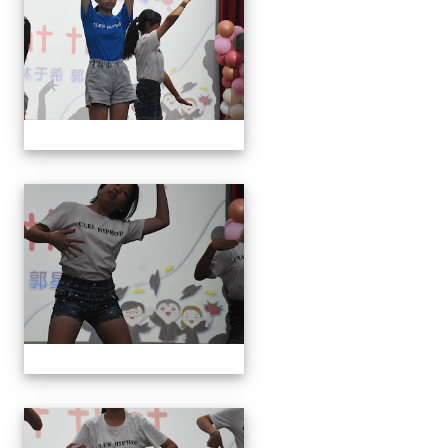
57屆畢業典禮
57屆畢業典禮