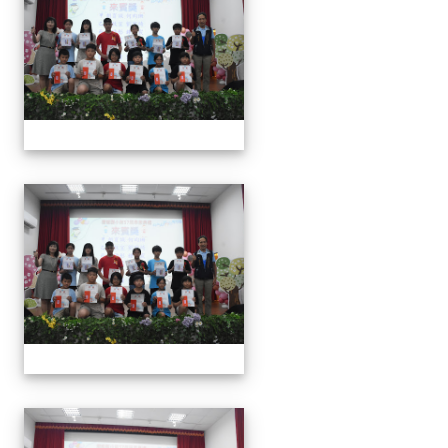
57屆畢業典禮
57屆畢業典禮