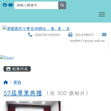
search
To
(03)4792153#200
(03)-4708472
mis@m1.cles.tyc.edu.tw
:::
相簿列表
學務
57屆畢業典禮
（共 300 張相片）
相簿列表
57屆畢業典禮