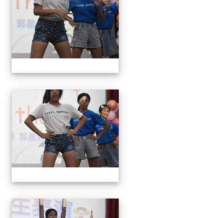
57屆畢業典禮
57屆畢業典禮