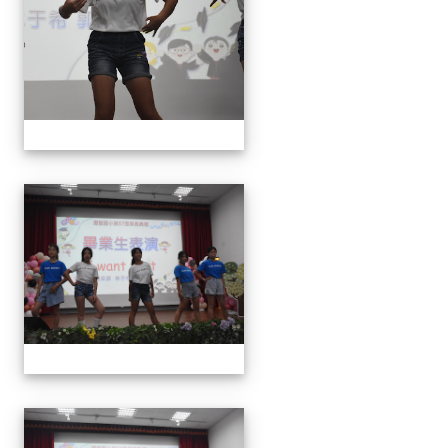
57屆畢業典禮
57屆畢業典禮