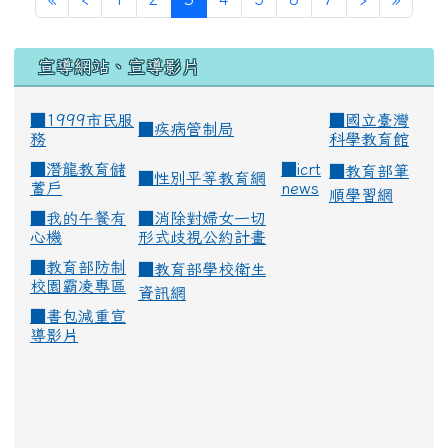
宣導網站、宣導影片
■1999市民服
■
國立臺灣
■
疾病管制局
務
科學教育館
■
潛龍教育儲
■
icrt
■
教育部筆
■
性別平等教育網
蓄戶
news
順學習網
■
我的午餐有
■
消除對婦女一切
心機
形式歧視公約計畫
■
教育部防制
■
教育部學校衛生
校園霸凌專區
資訊網
■
書包減重宣
導影片