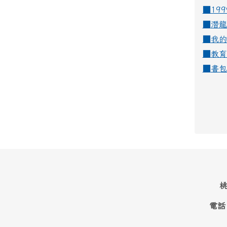
■19
■
潛龍
■
我的
■
教育
■
書包
桃
電話