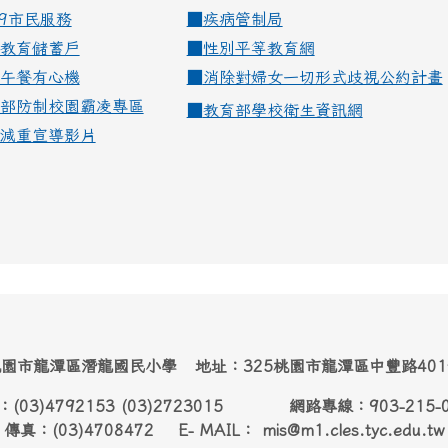
99市民服務
■
疾病管制局
教育儲蓄戶
■
性別平等教育網
午餐有心機
■
消除對婦女一切形式歧視公約計畫
部防制校園霸凌專區
■
教育部學校衛生資訊網
減重宣導影片
園市龍潭區潛龍國民小學 地址：325桃園市龍潭區中豐路40
：(03)4792153 (03)2723015 網路專線：903-215-
傳真：(03)4708472 E- MAIL： mis@m1.cles.tyc.edu.tw