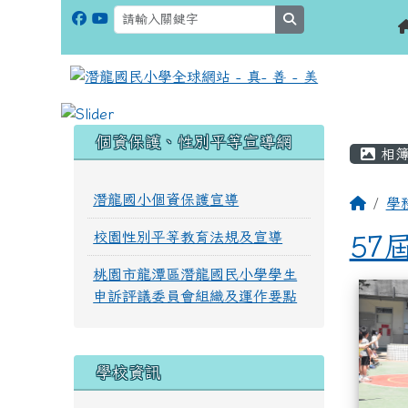
search
:::
:::
個資保護、性別平等宣導網
相簿
潛龍國小個資保護宣導
學
校園性別平等教育法規及宣導
57
桃園市龍潭區潛龍國民小學學生
相簿
申訴評議委員會組織及運作要點
學校資訊