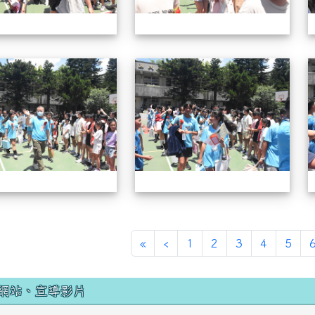
57屆畢業典禮
57
«
‹
1
2
3
4
5
網站、宣導影片