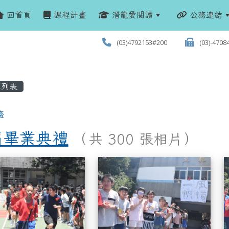
回首頁
課程計畫
潛龍愛閱讀
公務連結
(03)4792153#200
(03)-4708
列表
務
屆畢業典禮
（共 300 張相片）
列表
57屆畢業典禮
57