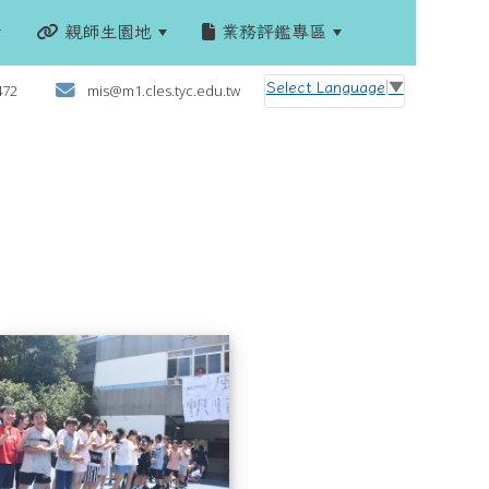
親師生園地
業務評鑑專區
:::
Select Language
▼
472
mis@m1.cles.tyc.edu.tw
屆畢業典禮
57屆畢業典禮