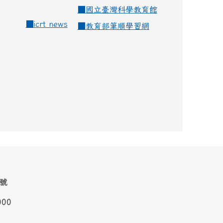
■
國立臺灣科學教育館
■
icrt news
■
教育部筆順學習網
1號
000