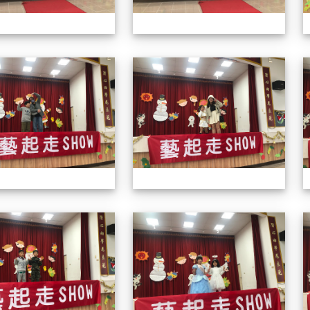
114低年級藝起走秀
11
114低年級藝起走秀
11