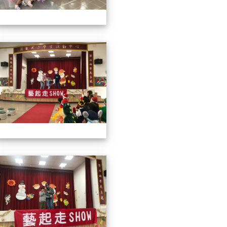
4低年級藝起走秀
114低年級藝起走秀
4低年級藝起走秀
114低年級藝起走秀