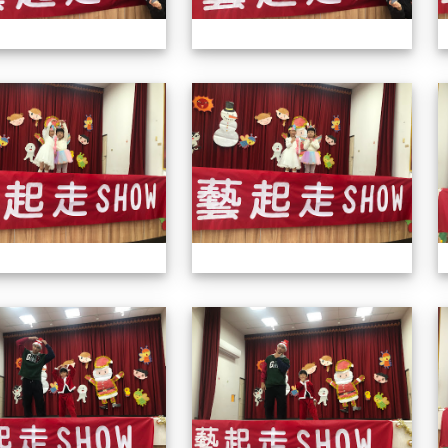
114低年級藝起走秀
11
114低年級藝起走秀
11