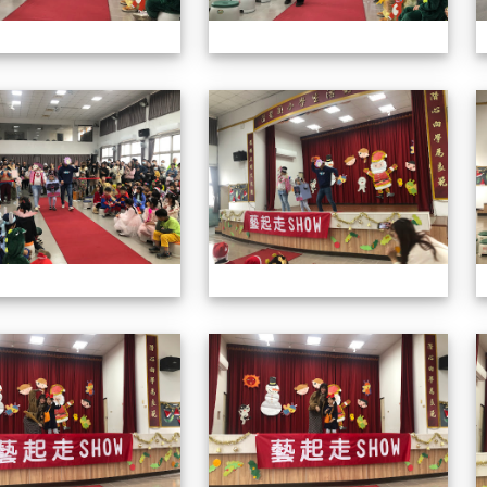
114低年級藝起走秀
11
114低年級藝起走秀
11