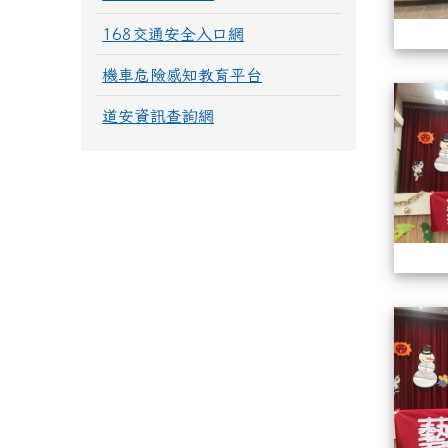
168交通安全入口網
機車危險感知教育平台
道安資訊查詢網