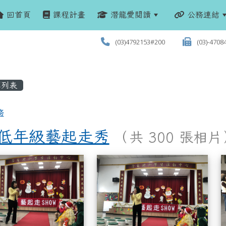
回首頁
課程計畫
潛龍愛閱讀
公務連結
(03)4792153#200
(03)-4708
列表
務
4低年級藝起走秀
（共 300 張相片
列表
114低年級藝起走秀
11