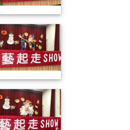
4低年級藝起走秀
114低年級藝起走秀
4低年級藝起走秀
114低年級藝起走秀