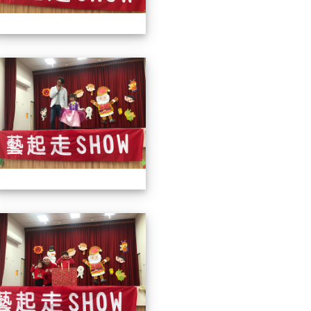
4低年級藝起走秀
114低年級藝起走秀
4低年級藝起走秀
114低年級藝起走秀