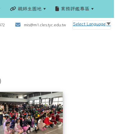
親師生園地
業務評鑑專區
:::
Select Language
▼
472
mis@m1.cles.tyc.edu.tw
）
4低年級藝起走秀
114低年級藝起走秀