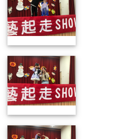
114低年級藝起走秀
114低年級藝起走秀