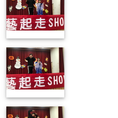
114低年級藝起走秀
114低年級藝起走秀