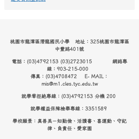
桃園市龍潭區潛龍國民小學 地址：325桃園市龍潭區
中豐路401號
電話：(03)4792153 (03)2723015 網路專
線：903-215-000
傳真：(03)4708472 E- MAIL：
mis@m1.cles.tyc.edu.tw
就學零拒絶專線：(03)4792153 分機 200
就學權益保障檢舉專線：3351589
學校願景：真善美－知勤儉、活讀書、喜運動、守紀
律、負責任、愛家園