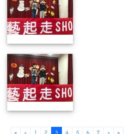
114低年級藝起走秀
(current)
«
‹
1
2
3
4
5
6
7
›
»