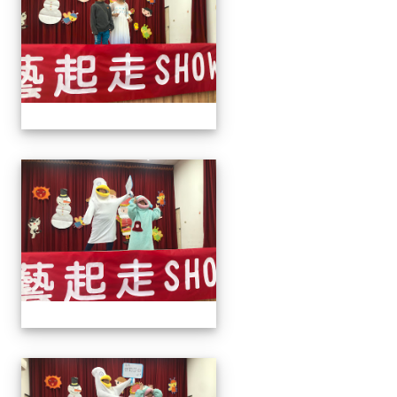
114低年級藝起走秀
114低年級藝起走秀