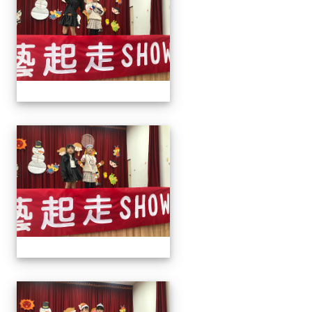
114低年級藝起走秀
114低年級藝起走秀