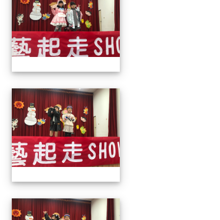
114低年級藝起走秀
114低年級藝起走秀