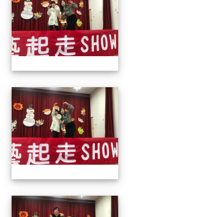
114低年級藝起走秀
114低年級藝起走秀