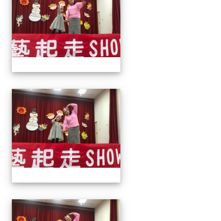
114低年級藝起走秀
114低年級藝起走秀