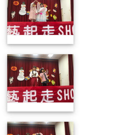
114低年級藝起走秀
114低年級藝起走秀