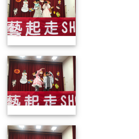
114低年級藝起走秀
114低年級藝起走秀