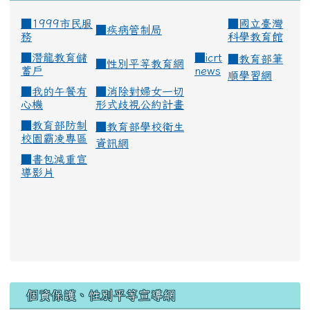
■1999市民服
■
國立臺灣
■
疾病管制局
務
科學教育館
■
潛龍教育儲
■
icrt
■
教育部筆
■
性別平等教育網
蓄戶
news
順學習網
■
我的午餐有
■
消除對婦女一切
心機
形式歧視公約計畫
■
教育部防制
■
教育部學校衛生
校園霸凌專區
資訊網
■
書包減重宣
導影片
:::
個資保護、性別平等宣導網