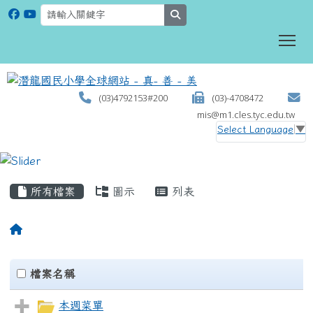
search
To
(03)4792153#200
(03)-4708472
mis@m1.cles.tyc.edu.tw
Select Language
▼
:::
所有檔案
圖示
列表
Files List
clickAll
檔案名稱
本週菜單