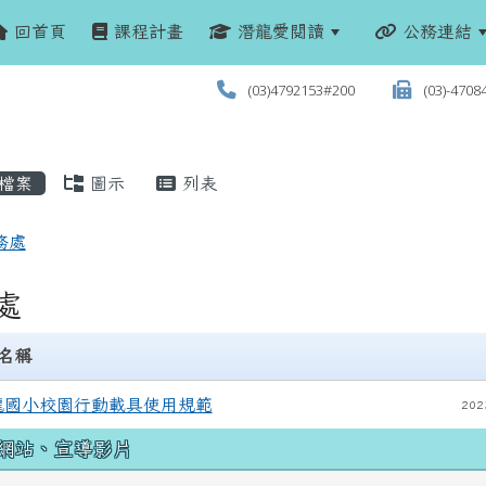
回首頁
課程計畫
潛龍愛閱讀
公務連結
(03)4792153#200
(03)-4708
檔案
圖示
列表
務處
處
名稱
龍國小校園行動載具使用規範
202
網站、宣導影片