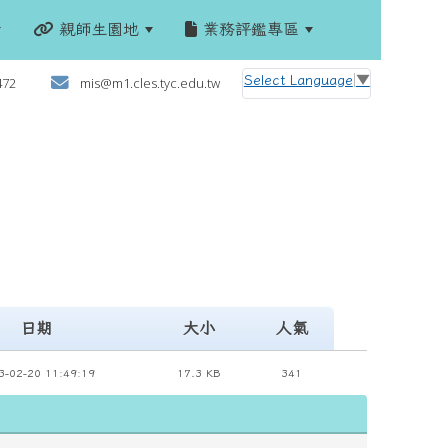
親師生園地
業務評鑑專區
:::
Select Language
▼
472
mis@m1.cles.tyc.edu.tw
日期
大小
人氣
3-02-20 11:49:19
17.3 KB
341