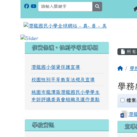
search
:::
:::
個資保護、性別平等宣導網
所有
潛龍國小個資保護宣導
學
校園性別平等教育法規及宣導
學務
桃園市龍潭區潛龍國民小學學生
申訴評議委員會組織及運作要點
clickAll
檔案
潛
學校資訊
宣導