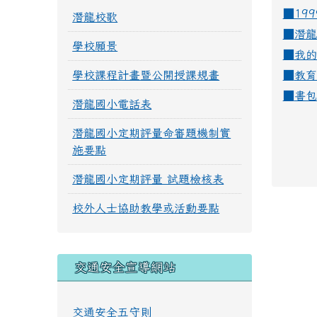
■19
潛龍校歌
■
潛龍
學校願景
■
我的
學校課程計畫暨公開授課規畫
■
教育
■
書包
潛龍國小電話表
潛龍國小定期評量命審題機制實
施要點
潛龍國小定期評量 試題檢核表
校外人士協助教學或活動要點
交通安全宣導網站
交通安全五守則