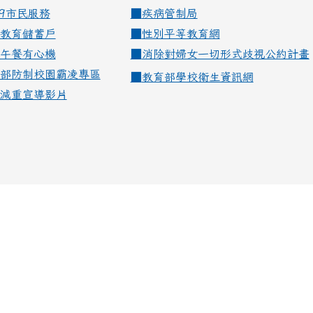
99市民服務
■
疾病管制局
教育儲蓄戶
■
性別平等教育網
午餐有心機
■
消除對婦女一切形式歧視公約計畫
部防制校園霸凌專區
■
教育部學校衛生資訊網
減重宣導影片