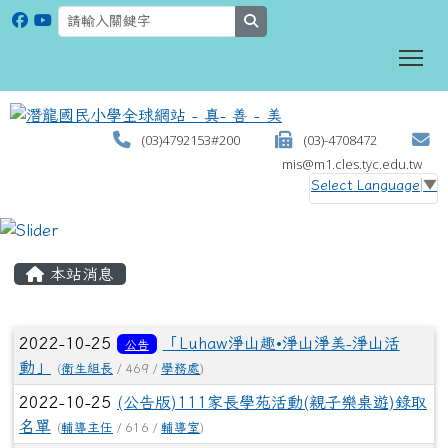
search
To
(03)4792153#200
(03)-4708472
mis@m1.cles.tyc.edu.tw
Select Language
▼
:::
本站消息
文章列表
2022-10-25
「Luhaw淨山趣•淨山淨美-淨山活
公告
動」
(
衛生組長
/ 469 /
學務處
)
2022-10-25
(公告版)111家長學苑活動(親子樂桌遊)錄取
名單
(
輔導主任
/ 616 /
輔導室
)