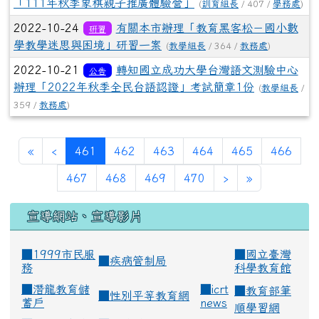
「111年秋季象棋親子推廣體驗營」
(
訓育組長
/ 407 /
學務處
)
2022-10-24
有關本市辦理「教育黑客松－國小數
研習
學教學迷思與困境」研習一案
(
教學組長
/ 364 /
教務處
)
2022-10-21
轉知國立成功大學台灣語文測驗中心
公告
辦理「2022年秋季全民台語認證」考試簡章1份
(
教學組長
/
359 /
教務處
)
(current)
«
‹
461
462
463
464
465
466
467
468
469
470
›
»
宣導網站、宣導影片
■1999市民服
■
國立臺灣
■
疾病管制局
務
科學教育館
■
潛龍教育儲
■
icrt
■
教育部筆
■
性別平等教育網
蓄戶
news
順學習網