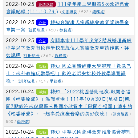
2022-10-25
111學年度上學期第8次教師集會
會議記錄
會議紀錄 (111.10.24 )
(
文書組長
/ 522 /
總務處
)
2022-10-25
轉知台灣康氏宗親總會教育獎助學金
公告
申請一案
(
註冊組長
/ 450 /
教務處
)
2022-10-25
有關本市111學年度第2階段辦理高級
公告
中等以下教育階段非學校型態個人實驗教育申請作業，詳
如說明
(
註冊組長
/ 362 /
教務處
)
2022-10-24
轉知 國立臺灣師範大學辦理「數感巴
活動
士：來科教館玩數學吧!」歡迎老師安排校外教學導覽課
程。
(
訓育組長
/ 454 /
學務處
)
2022-10-24
轉知 「2022桃園藝術巡演-歐開合唱
活動
團《唱響原聲》」溫暖登場！111年10月30日(星期日)晚
間7點歡迎來復興區三民國小欣賞由「歐開合唱團」演出的
《唱響原聲》，一起享受療癒音樂的美好夜晚！
(
訓育組長
/
500 /
學務處
)
2022-10-24
轉知 中華民國象棋教育推廣協會辦理
活動