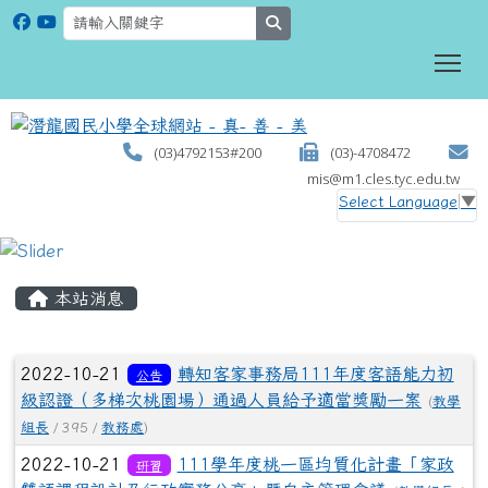
search
To
(03)4792153#200
(03)-4708472
mis@m1.cles.tyc.edu.tw
Select Language
▼
:::
本站消息
文章列表
2022-10-21
轉知客家事務局111年度客語能力初
公告
級認證（多梯次桃園場）通過人員給予適當獎勵一案
(
教學
組長
/ 395 /
教務處
)
2022-10-21
111學年度桃一區均質化計畫「家政
研習