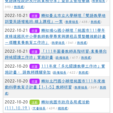
雙語課程設計及行政實務分享」暨自主管理會議
(
教學組長
/
393 /
教務處
)
2022-10-21
轉知臺北市立大學辦理「雙語教學培
研習
訓暨英語增能班-線上課程」一案
(
教學組長
/ 438 /
教務處
)
2022-10-21
轉知埔心國小辦理「桃園市111學年
研習
度精進國民中小學教師教學專業與課程品質整體推動計畫
－媒體素養教育工作坊」
(
教學組長
/ 341 /
教務處
)
2022-10-21
「111年圖書教師高階研習-素養導向
研習
跨域閱讀工作坊」實施計畫
(
設備組長
/ 417 /
教務處
)
2022-10-20
111年度「多元閱讀教學工作坊」實
研習
施計畫， 請教師踴躍參加
(
設備組長
/ 422 /
教務處
)
2022-10-20
轉知北門國小辦理桃園市111年度推
研習
動科學教育子計畫【1-1-5】教師研習
(
教學組長
/ 369 /
教務
處
)
2022-10-20
轉知桃園市政府各局處活動
活動
(111.10.19 )
(
文書組長
/ 439 /
總務處
)