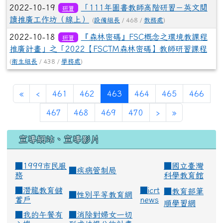
2022-10-19
「111年圖書教師高階研習－英文閱
研習
讀推廣工作坊（線上）
(
設備組長
/ 468 /
教務處
)
2022-10-18
『森林密碼』FSC概念之環境教課程
研習
推廣計畫」之「2022【FSCTM森林密碼】教師研習課程
(
衛生組長
/ 438 /
學務處
)
(current)
«
‹
461
462
463
464
465
466
467
468
469
470
›
»
宣導網站、宣導影片
■1999市民服
■
國立臺灣
■
疾病管制局
務
科學教育館
■
潛龍教育儲
■
icrt
■
教育部筆
■
性別平等教育網
蓄戶
news
順學習網
■
我的午餐有
■
消除對婦女一切