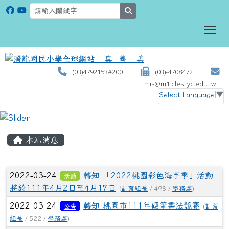
search
To
(03)4792153#200
(03)-4708472
mis@m1.cles.tyc.edu.tw
Select Language
▼
:::
本站消息
文章列表
2022-03-24
轉知 「2022桃園彩色海芋季」活動
活動
將於111年4月2日至4月17日
(
訓育組長
/ 498 /
學務處
)
2022-03-24
轉知 桃園市111年硬筆書法競賽
公告
(
訓育
組長
/ 522 /
學務處
)