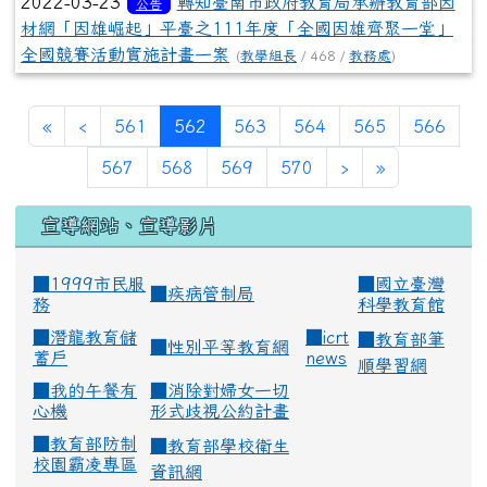
2022-03-23
轉知臺南市政府教育局承辦教育部因
公告
材網「因雄崛起」平臺之111年度「全國因雄齊聚一堂」
全國競賽活動實施計畫一案
(
教學組長
/ 468 /
教務處
)
(current)
«
‹
561
562
563
564
565
566
567
568
569
570
›
»
宣導網站、宣導影片
■1999市民服
■
國立臺灣
■
疾病管制局
務
科學教育館
■
潛龍教育儲
■
icrt
■
教育部筆
■
性別平等教育網
蓄戶
news
順學習網
■
我的午餐有
■
消除對婦女一切
心機
形式歧視公約計畫
■
教育部防制
■
教育部學校衛生
校園霸凌專區
資訊網