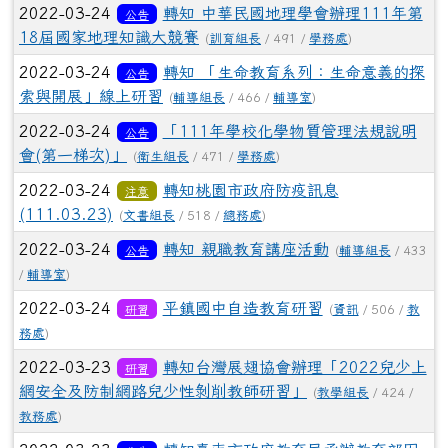
2022-03-24
轉知 中華民國地理學會辦理111年第
公告
18屆國家地理知識大競賽
(
訓育組長
/ 491 /
學務處
)
2022-03-24
轉知 「生命教育系列：生命意義的探
公告
索與開展」線上研習
(
輔導組長
/ 466 /
輔導室
)
2022-03-24
「111年學校化學物質管理法規說明
公告
會(第一梯次)」
(
衛生組長
/ 471 /
學務處
)
2022-03-24
轉知桃園市政府防疫訊息
注意
(111.03.23)
(
文書組長
/ 518 /
總務處
)
2022-03-24
轉知 親職教育講座活動
公告
(
輔導組長
/ 433
/
輔導室
)
2022-03-24
平鎮國中自造教育研習
研習
(
資訊
/ 506 /
教
務處
)
2022-03-23
轉知台灣展翅協會辦理「2022兒少上
研習
網安全及防制網路兒少性剝削教師研習」
(
教學組長
/ 424 /
教務處
)