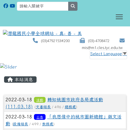
search
To
(03)4792153#200
(03)-4708472
mis@m1.cles.tyc.edu.tw
Select Language
▼
:::
本站消息
文章列表
2022-03-18
轉知桃園市政府各局處活動
活動
(111.03.18)
(
文書組長
/ 496 /
總務處
)
2022-03-18
「我想像中的桃市圖新總館」徵文活
公告
動
(
設備組長
/ 499 /
教務處
)