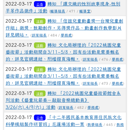
2022-03-17
轉知 「讓交織的性別故事現身-性別
公告
平等作品徵件」活動
(
輔導組長
/ 471 /
輔導室
)
2022-03-17
轉知 「信誼兒童動畫獎─台灣兒童創
活動
作組」徵獎，鼓勵創作。另得獎作品、動畫創作教學影片
詳見網站。
(
訓育組長
/ 484 /
學務處
)
2022-03-17
轉知 文化局辦理的「2022桃園兒童
活動
藝術節」活動期間自3/11~5/8，因有些活動是需要報名
的，詳見官網連結、附檔摺頁海報。
(
訓育組長
/ 476 /
學務處
)
2022-03-17
轉知 文化局辦理的「2022桃園兒童
活動
藝術節」活動期間自3/11~5/8，因有些活動是需要報名
的，詳見官網連結、附檔摺頁海報。
(
訓育組長
/ 473 /
學務處
)
2022-03-17
轉知 「2022桃園兒童藝術節館舍系
活動
列活動《藝童玩節奏－敲敲音樂總動員》
3/26(六).4/9(六)」活動
(
訓育組長
/ 482 /
學務處
)
2022-03-17
「十二年國民基本教育原住民族文化
公告
科學模組製作研習班」花蓮場活動一案
(
教學組長
/ 445 /
教務