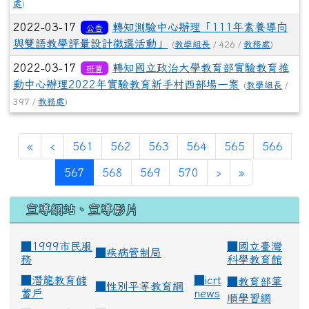
處
)
2022-03-17
轉知測驗中心辦理「111年素養導向
公告
與雙語教學評量設計徵選活動」
(
教學組長
/ 426 /
教務處
)
2022-03-17
轉知國立政治大學教育部實驗教育推
研習
動中心辦理2022年實驗教育新手村西部場一案
(
教學組長
/
397 /
教務處
)
«
‹
561
562
563
564
565
566
(current)
567
568
569
570
›
»
宣導網站、宣導影片
■1999市民服
■
國立臺灣
■
疾病管制局
務
科學教育館
■
潛龍教育儲
■
icrt
■
教育部筆
■
性別平等教育網
蓄戶
news
順學習網