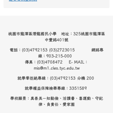
桃園市龍潭區潛龍國民小學 地址：325桃園市龍潭區
中豐路401號
電話：(03)4792153 (03)2723015 網路專
線：903-215-000
傳真：(03)4708472 E- MAIL：
mis@m1.cles.tyc.edu.tw
就學零拒絶專線：(03)4792153 分機 200
就學權益保障檢舉專線：3351589
學校願景：真善美－知勤儉、活讀書、喜運動、守紀
律、負責任、愛家園