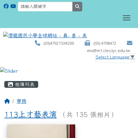
search
To
(03)4792153#200
(03)-4708472
mis@m1.cles.tyc.edu.tw
Select Language
▼
:::
相簿列表
學務
113上才藝表演
（共 135 張相片）
相簿列表
113上才藝表演