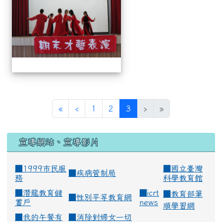
(current)
«
‹
1
2
3
›
»
宣導網站、宣導影片
■1999市民服
■
國立臺灣
■
疾病管制局
務
科學教育館
■
潛龍教育儲
■
icrt
■
教育部筆
■
性別平等教育網
蓄戶
news
順學習網
■
我的午餐有
■
消除對婦女一切