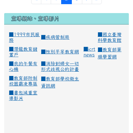
宣導網站、宣導影片
■1999市民服
■
國立臺灣
■
疾病管制局
務
科學教育館
■
潛龍教育儲
■
icrt
■
教育部筆
■
性別平等教育網
蓄戶
news
順學習網
■
我的午餐有
■
消除對婦女一切
心機
形式歧視公約計畫
■
教育部防制
■
教育部學校衛生
校園霸凌專區
資訊網
■
書包減重宣
導影片