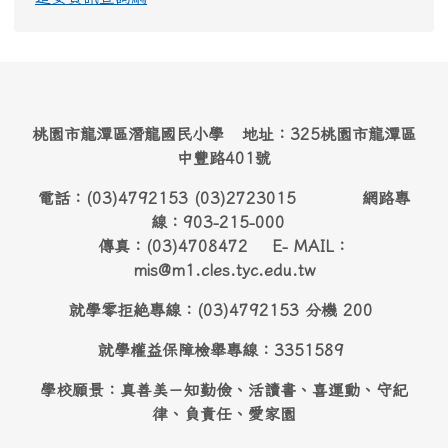
桃園市龍潭區潛龍國民小學 地址：325桃園市龍潭區
中豐路401號
電話：(03)4792153 (03)2723015 網路專
線：903-215-000
傳真：(03)4708472 E- MAIL：
mis@m1.cles.tyc.edu.tw
就學零拒絶專線：(03)4792153 分機 200
就學權益保障檢舉專線：3351589
學校願景：真善美－知勤儉、活讀書、喜運動、守紀
律、負責任、愛家園