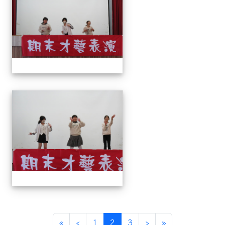
113上才藝表演
(current)
«
‹
1
2
3
›
»