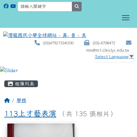
search
To
(03)4792153#200
(03)-4708472
mis@m1.cles.tyc.edu.tw
Select Language
▼
:::
相簿列表
學務
113上才藝表演
（共 135 張相片）
相簿列表
113上才藝表演