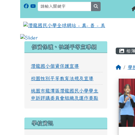
search
:::
:::
個資保護、性別平等宣導網
相簿
潛龍國小個資保護宣導
學
校園性別平等教育法規及宣導
相簿
桃園市龍潭區潛龍國民小學學生
申訴評議委員會組織及運作要點
學校資訊