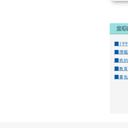
宣導
■19
■
潛龍
■
我的
■
教育
■
書包