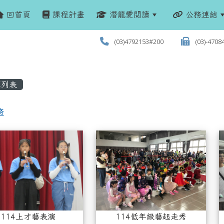
回首頁
課程計畫
潛龍愛閱讀
公務連結
(03)4792153#200
(03)-4708
列表
務
列表
114上才藝表演
11
114上才藝表演
114低年級藝起走秀