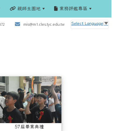
親師生園地
業務評鑑專區
:::
Select Language
▼
472
mis@m1.cles.tyc.edu.tw
4低年級藝起走秀
57屆畢業典禮
57屆畢業典禮