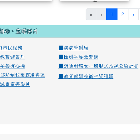
演
(current)
«
‹
1
2
›
網站、宣導影片
99市民服務
■
疾病管制局
教育儲蓄戶
■
性別平等教育網
午餐有心機
■
消除對婦女一切形式歧視公約計畫
部防制校園霸凌專區
■
教育部學校衛生資訊網
減重宣導影片