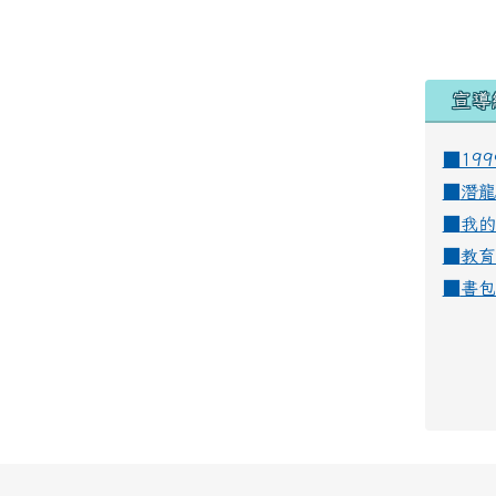
宣導
■19
■
潛龍
■
我的
■
教育
■
書包