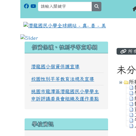
search
:::
:::
個資保護、性別平等宣導網
所
潛龍國小個資保護宣導
未分
校園性別平等教育法規及宣導
所
桃園市龍潭區潛龍國民小學學生
申訴評議委員會組織及運作要點
學校資訊