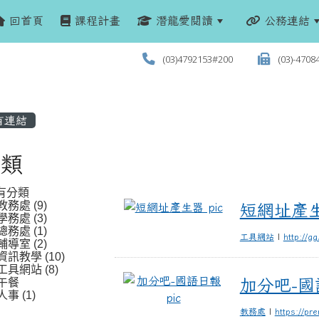
回首頁
課程計畫
潛龍愛閱讀
公務連結
(03)4792153#200
(03)-4708
有連結
類
有分類
教務處 (9)
短網址產生器
短網址產
學務處 (3)
總務處 (1)
工具網站
|
http://gg
輔導室 (2)
資訊教學 (10)
工具網站 (8)
加分吧-國語日報
午餐
加分吧-國
人事 (1)
教務處
|
https://pr