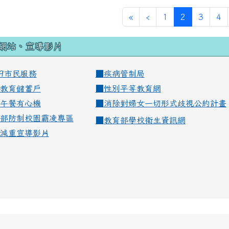
(current)
«
‹
1
2
3
4
網站、宣導影片
99市民服務
■
疾病管制局
教育儲蓄戶
■
性別平等教育網
午餐有心機
■
消除對婦女一切形式歧視公約計畫
部防制校園霸凌專區
■
教育部學校衛生資訊網
減重宣導影片