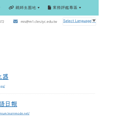
親師生園地
業務評鑑專區
:::
Select Language
▼
472
mis@m1.cles.tyc.edu.tw
生器
.gg/
語日報
emium.learnmode.net/