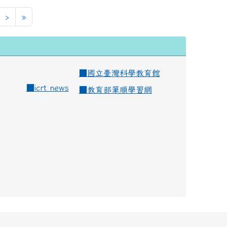
›
»
■
國立臺灣科學教育館
■
icrt news
■
教育部筆順學習網