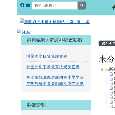
search
:::
:::
個資保護、性別平等宣導網
所
潛龍國小個資保護宣導
未分
校園性別平等教育法規及宣導
所
桃園市龍潭區潛龍國民小學學生
申訴評議委員會組織及運作要點
學校資訊