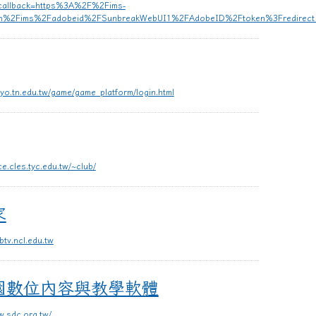
&callback=https%3A%2F%2Fims-
com%2Fims%2Fadobeid%2FSunbreakWebUI1%2FAdobeID%2Ftoken%3Fredirec
liyo.tn.edu.tw/game/game_platform/login.html
ice.cles.tyc.edu.tw/~club/
家
ibtv.ncl.edu.tw
容與教學軟體
園數位內容與教學軟體
w.sdc.org.tw/