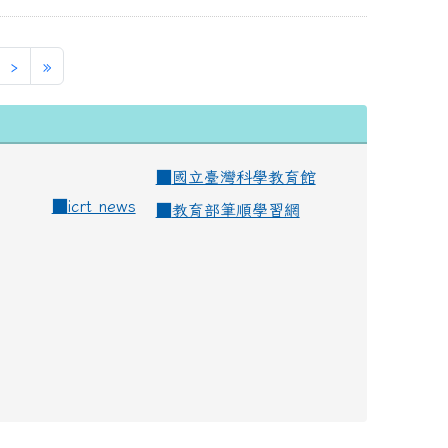
›
»
■
國立臺灣科學教育館
■
icrt news
■
教育部筆順學習網