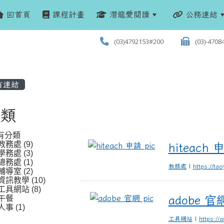
回首頁
課程計畫
潛龍愛閱讀
公務連結
(03)4792153#200
(03)-4708
有連結
類
有分類
教務處 (9)
hiteach 申請
hiteach 
學務處 (3)
總務處 (1)
教務處
|
https://ta
輔導室 (2)
資訊教學 (10)
工具網站 (8)
adobe 官網
午餐
adobe 官
人事 (1)
工具網站
|
https://