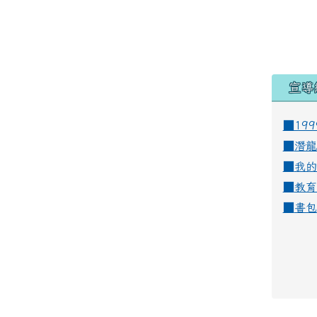
宣導
■19
■
潛龍
■
我的
■
教育
■
書包