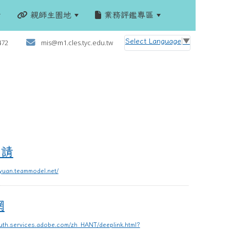
親師生園地
業務評鑑專區
:::
Select Language
▼
472
mis@m1.cles.tyc.edu.tw
申請
oyuan.teammodel.net/
網
auth.services.adobe.com/zh_HANT/deeplink.html?