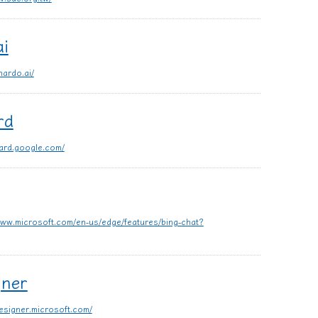
i
nardo.ai/
rd
bard.google.com/
www.microsoft.com/en-us/edge/features/bing-chat?
ner
designer.microsoft.com/