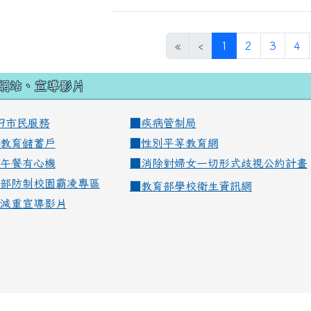
(current)
«
‹
1
2
3
4
網站、宣導影片
99市民服務
■
疾病管制局
教育儲蓄戶
■
性別平等教育網
午餐有心機
■
消除對婦女一切形式歧視公約計畫
部防制校園霸凌專區
■
教育部學校衛生資訊網
減重宣導影片