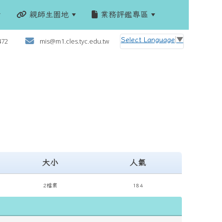
親師生園地
業務評鑑專區
:::
Select Language
▼
472
mis@m1.cles.tyc.edu.tw
大小
人氣
2檔案
184