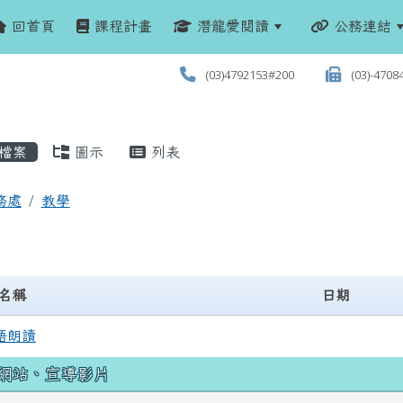
回首頁
課程計畫
潛龍愛閱讀
公務連結
(03)4792153#200
(03)-4708
檔案
圖示
列表
務處
教學
名稱
日期
語朗讀
網站、宣導影片