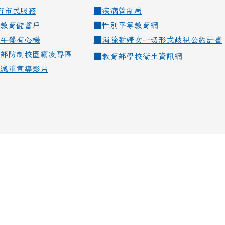
99市民服務
■
疾病管制局
教育儲蓄戶
■
性別平等教育網
午餐有心機
■
消除對婦女一切形式歧視公約計畫
部防制校園霸凌專區
■
教育部學校衛生資訊網
減重宣導影片