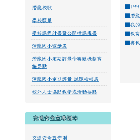
■19
潛龍校歌
■
潛龍
學校願景
■
我的
學校課程計畫暨公開授課規畫
■
教育
■
書包
潛龍國小電話表
潛龍國小定期評量命審題機制實
施要點
潛龍國小定期評量 試題檢核表
校外人士協助教學或活動要點
交通安全宣導網站
交通安全五守則