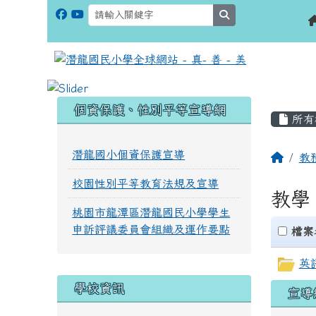
search
:::
:::
個資保護、性別平等宣導網
所有
潛龍國小個資保護宣導
教
校園性別平等教育法規及宣導
教學
桃園市龍潭區潛龍國民小學學生
申訴評議委員會組織及運作要點
clickAll
檔案
英
學校資訊
宣導