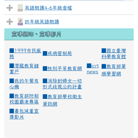
英語朗讀4-6年級音檔
四年級英語朗讀
宣導網站、宣導影片
■1999市民服
■
國立臺灣
■
疾病管制局
務
科學教育館
■
潛龍教育儲
■
icrt
■
教育部筆
■
性別平等教育網
蓄戶
news
順學習網
■
我的午餐有
■
消除對婦女一切
心機
形式歧視公約計畫
■
教育部防制
■
教育部學校衛生
校園霸凌專區
資訊網
■
書包減重宣
導影片