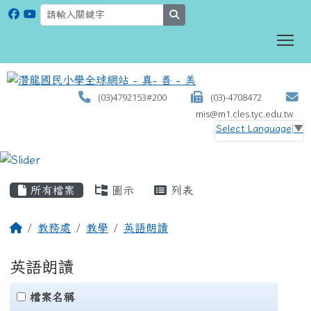
search
To
(03)4792153#200
(03)-4708472
mis@m1.cles.tyc.edu.tw
Select Language
▼
:::
所有檔案
圖示
列表
教務處
教學
英語朗讀
英語朗讀
clickAll
檔案名稱