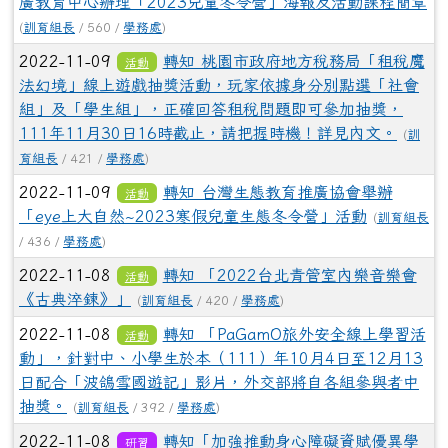
廣教育中心辦理「2023兒童冬令營」海報及活動課程簡章
(
訓育組長
/ 560 /
學務處
)
2022-11-09
轉知 桃園市政府地方稅務局「租稅魔
活動
法幻境」線上遊戲抽獎活動，玩家依據身分別點選「社會
組」及「學生組」，正確回答租稅問題即可參加抽獎，
111年11月30日16時截止，請把握時機！詳見內文。
(
訓
育組長
/ 421 /
學務處
)
2022-11-09
轉知 台灣生態教育推廣協會舉辦
活動
「eye上大自然~2023寒假兒童生態冬令營」活動
(
訓育組長
/ 436 /
學務處
)
2022-11-08
轉知 「2022台北青管室內樂音樂會
活動
《古典淬鍊》」
(
訓育組長
/ 420 /
學務處
)
2022-11-08
轉知 「PaGamO旅外安全線上學習活
活動
動」，針對中、小學生於本（111）年10月4日至12月13
日配合「波鴿雪國遊記」影片，外交部將自各組參與者中
抽獎。
(
訓育組長
/ 392 /
學務處
)
2022-11-08
轉知「加強推動身心障礙資賦優異學
研習