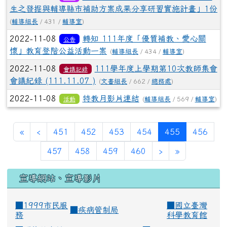
生之發掘與輔導縣市補助方案成果分享研習實施計畫」1份
(
輔導組長
/ 431 /
輔導室
)
2022-11-08
轉知 111年度「優質補教、愛心關
公告
懷」教育登階公益活動一案
(
輔導組長
/ 434 /
輔導室
)
2022-11-08
111學年度上學期第10次教師集會
會議記錄
會議紀錄 (111.11.07 )
(
文書組長
/ 662 /
總務處
)
2022-11-08
特教月影片連結
活動
(
輔導組長
/ 569 /
輔導室
)
(current)
«
‹
451
452
453
454
455
456
457
458
459
460
›
»
宣導網站、宣導影片
■1999市民服
■
國立臺灣
■
疾病管制局
務
科學教育館