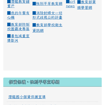
■
潛龍教育儲
■
icrt
■
教育部筆
■
性別平等教育網
蓄戶
news
順學習網
■
我的午餐有
■
消除對婦女一切
心機
形式歧視公約計畫
■
教育部防制
■
教育部學校衛生
校園霸凌專區
資訊網
■
書包減重宣
導影片
:::
個資保護、性別平等宣導網
潛龍國小個資保護宣導