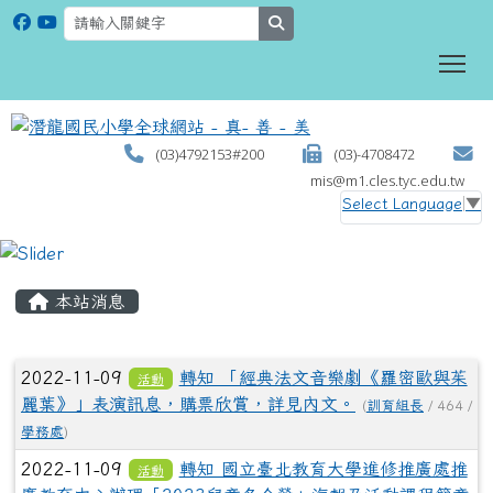
search
To
(03)4792153#200
(03)-4708472
mis@m1.cles.tyc.edu.tw
Select Language
▼
:::
本站消息
文章列表
2022-11-09
轉知 「經典法文音樂劇《羅密歐與茱
活動
麗葉》」表演訊息，購票欣賞，詳見內文。
(
訓育組長
/ 464 /
學務處
)
2022-11-09
轉知 國立臺北教育大學進修推廣處推
活動