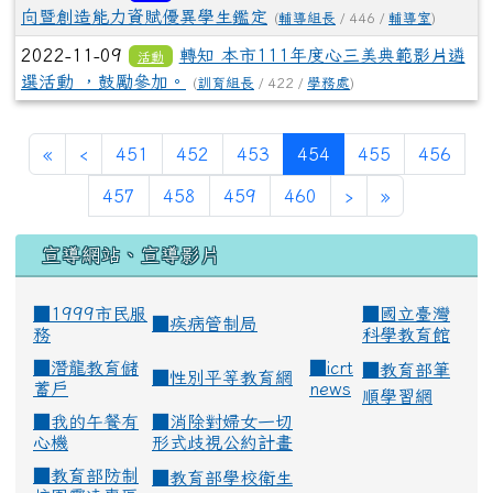
向暨創造能力資賦優異學生鑑定
(
輔導組長
/ 446 /
輔導室
)
2022-11-09
轉知 本市111年度心三美典範影片遴
活動
選活動 ，鼓勵參加。
(
訓育組長
/ 422 /
學務處
)
(current)
«
‹
451
452
453
454
455
456
457
458
459
460
›
»
宣導網站、宣導影片
■1999市民服
■
國立臺灣
■
疾病管制局
務
科學教育館
■
潛龍教育儲
■
icrt
■
教育部筆
■
性別平等教育網
蓄戶
news
順學習網
■
我的午餐有
■
消除對婦女一切
心機
形式歧視公約計畫
■
教育部防制
■
教育部學校衛生