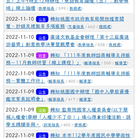
五）上午9時至12時辦理「雙語教育論壇（五）：數學領
域」線上論壇
(
教學組長
/ 399 /
教務處
)
2022-11-10
轉知桃園市政府教育局開放檔案閱
公告
覽、抄錄及複製等多項服務
(
文書組長
/ 662 /
總務處
)
2022-11-10
廣達文教基金會辦理「第十三屆廣達
公告
游藝獎」創意教學決賽暨觀摩會
(
教學組長
/ 358 /
教務處
)
2022-11-09
轉知 「111年度教師諮商輔導支持服
研習
務－11月教師研習（線上課程）」
(
輔導組長
/ 500 /
輔導室
)
2022-11-09
轉知 「111年度教師諮商輔導支持服
公告
務－實體工作坊」
(
輔導組長
/ 405 /
輔導室
)
2022-11-09
轉知桃園國中辦理「國中入學前資優
公告
鑑定家長說明會」
(
輔導組長
/ 417 /
輔導室
)
2022-11-09
轉知 監察院國家人權委員會(以下簡
活動
稱人權會)舉辦「人權少不了你！」填心得拿好禮活動，請
學生踴躍參與。
(
訓育組長
/ 450 /
學務處
)
2022-11-09
轉知 本市112學年度國民中學學術性
公告