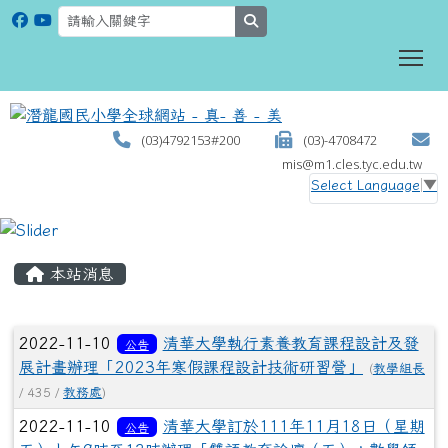
search
To
(03)4792153#200
(03)-4708472
mis@m1.cles.tyc.edu.tw
Select Language
▼
:::
本站消息
文章列表
2022-11-10
清華大學執行素養教育課程設計及發
公告
展計畫辦理「2023年寒假課程設計技術研習營」
(
教學組長
/ 435 /
教務處
)
2022-11-10
清華大學訂於111年11月18日（星期
公告