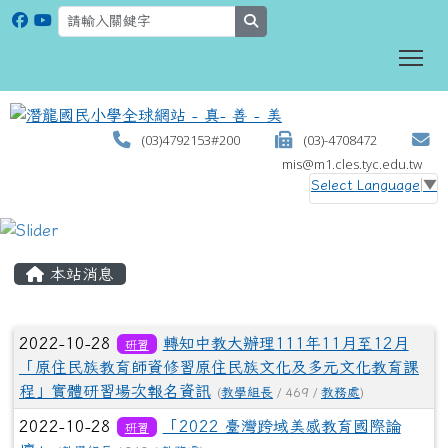
search
To
(03)4792153#200
(03)-4708472
mis@m1.cles.tyc.edu.tw
Select Language
▼
:::
本站消息
文章列表
2022-10-28
轉知中教大辦理111年11月至12月
研習
「原住民族教育師資修習原住民族文化及多元文化教育課
程」實體研習場次報名資訊
(
教學組長
/ 469 /
教務處
)
2022-10-28
「2022 臺灣跨域美感教育國際論
研習