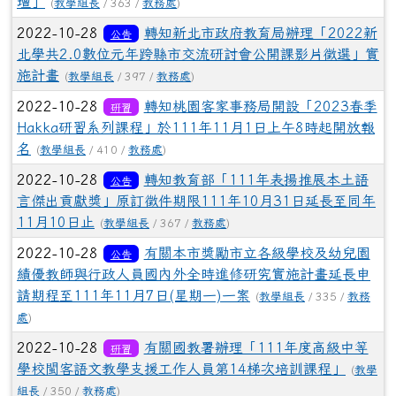
壇」
(
教學組長
/ 363 /
教務處
)
2022-10-28
轉知新北市政府教育局辦理「2022新
公告
北學共2.0數位元年跨縣市交流研討會公開課影片徵選」實
施計畫
(
教學組長
/ 397 /
教務處
)
2022-10-28
轉知桃園客家事務局開設「2023春季
研習
Hakka研習系列課程」於111年11月1日上午8時起開放報
名
(
教學組長
/ 410 /
教務處
)
2022-10-28
轉知教育部「111年表揚推展本土語
公告
言傑出貢獻獎」原訂徵件期限111年10月31日延長至同年
11月10日止
(
教學組長
/ 367 /
教務處
)
2022-10-28
有關本市獎勵市立各級學校及幼兒園
公告
績優教師與行政人員國內外全時進修研究實施計畫延長申
請期程至111年11月7日(星期一)一案
(
教學組長
/ 335 /
教務
處
)
2022-10-28
有關國教署辦理「111年度高級中等
研習
學校閩客語文教學支援工作人員第14梯次培訓課程」
(
教學
組長
/ 350 /
教務處
)