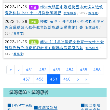
2022-10-28
轉知大溪國中辦理桃園市大溪自造教
研習
育及科技中心 十一月份教師研習
(
教學組長
/ 289 /
教務處
)
2022-10-28
轉知 高中、國中及國小學校性別平等
活動
教育議題融入教學教案設計甄選活動實施計畫
(
輔導組長
/
564 /
輔導室
)
2022-10-28
轉知 111年社區婦女教育─女性生命
活動
歷程與角色增能實施計畫」親職教育講座活動
(
輔導組長
/
417 /
輔導室
)
«
‹
451
452
453
454
455
456
(current)
457
458
459
460
›
»
宣導網站、宣導影片
■1999市民服
■
國立臺灣
■
疾病管制局