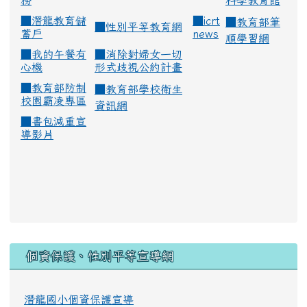
務
科學教育館
■
潛龍教育儲
■
icrt
■
教育部筆
■
性別平等教育網
蓄戶
news
順學習網
■
我的午餐有
■
消除對婦女一切
心機
形式歧視公約計畫
■
教育部防制
■
教育部學校衛生
校園霸凌專區
資訊網
■
書包減重宣
導影片
:::
個資保護、性別平等宣導網
潛龍國小個資保護宣導