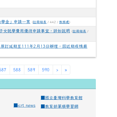
助學金」申請一案
(
註冊組長
/ 442 /
教務處
)
軍子女就學費用優待申請事宜，詳如說明
(
註冊組長
/
原訂延期至111年2月13日辦理，因近期疫情嚴
587
588
589
590
›
»
■
國立臺灣科學教育館
■
icrt news
■
教育部筆順學習網