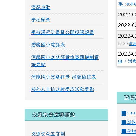
事
(
教學
潛龍校歌
2022-0
學校願景
2022-0
學校課程計畫暨公開授課規畫
2022-0
542 /
教
潛龍國小電話表
2022-0
潛龍國小定期評量命審題機制實
峻，活
施要點
潛龍國小定期評量 試題檢核表
校外人士協助教學或活動要點
宣導
■19
交通安全宣導網站
■
潛龍
■
我的
交通安全五守則