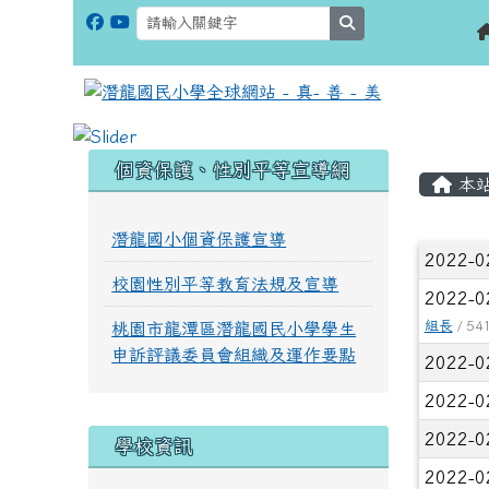
search
:::
:::
個資保護、性別平等宣導網
本
潛龍國小個資保護宣導
文章
2022-0
校園性別平等教育法規及宣導
2022-0
組長
/ 54
桃園市龍潭區潛龍國民小學學生
申訴評議委員會組織及運作要點
2022-0
2022-0
2022-0
學校資訊
2022-0