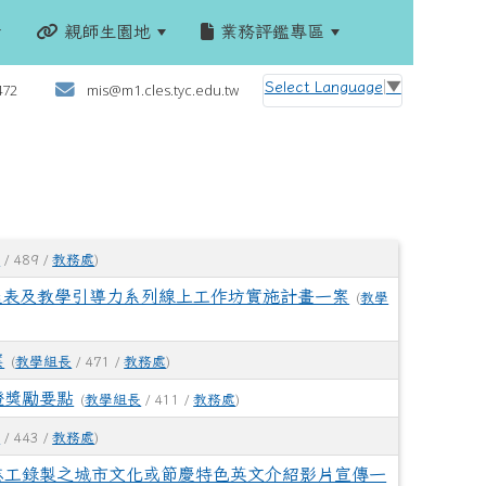
親師生園地
業務評鑑專區
:::
Select Language
▼
472
mis@m1.cles.tyc.edu.tw
長
/ 489 /
教務處
)
程表及教學引導力系列線上工作坊實施計畫一案
(
教學
案
(
教學組長
/ 471 /
教務處
)
證獎勵要點
(
教學組長
/ 411 /
教務處
)
長
/ 443 /
教務處
)
志工錄製之城市文化或節慶特色英文介紹影片宣傳一