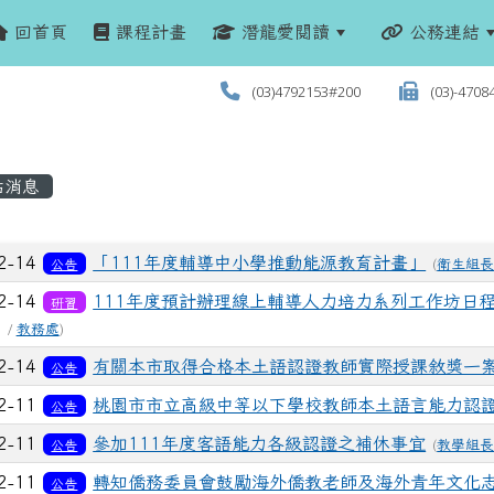
回首頁
課程計畫
潛龍愛閱讀
公務連結
(03)4792153#200
(03)-4708
站消息
列表
2-14
「111年度輔導中小學推動能源教育計畫」
公告
(
衛生組
2-14
111年度預計辦理線上輔導人力培力系列工作坊日
研習
1 /
教務處
)
2-14
有關本市取得合格本土語認證教師實際授課敘獎一
公告
2-11
桃園市市立高級中等以下學校教師本土語言能力認
公告
2-11
參加111年度客語能力各級認證之補休事宜
公告
(
教學組
2-11
轉知僑務委員會鼓勵海外僑教老師及海外青年文化
公告