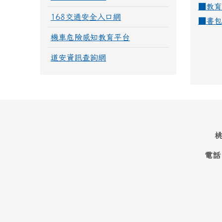
■
教育
168交通安全入口網
■
書包
機車危險感知教育平台
道安資訊查詢網
桃
電話