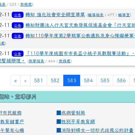
組長
/ 523 /
教務處
)
2-11
轉知 強化社會安全網宣導單
公告
(
輔導組長
/ 477 /
輔導室
)
2-11
轉知財團法人行天宮文教發展促進基金會「行天宮
公告
2-11
轉知110學年度第2學期軍公教遺族及身心障礙榮
公告
務處
)
2-11
「110學年度桃園市市長盃小桃子英數競賽活動」，
公告
動暫緩辦理。
(
教學組長
/ 464 /
教務處
)
(current)
«
‹
581
582
583
584
585
586
網站、宣導影片
99市民服務
■
疾病管制局
教育儲蓄戶
■
性別平等教育網
午餐有心機
■
消除對婦女一切形式歧視公約計畫