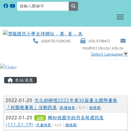
search
To
(03)4792153#200
(03)-4708472
mis@m1.cles.tyc.edu.tw
Select Language
▼
:::
本站消息
文章列表
2022-01-20
文化部辦理2022年第30屆臺北國際書展
「校園趣書展」活動訊息
(
設備組長
/ 517 /
教務處
)
2022-01-20
轉知桃園市政府各局處訊息
活動
(111.01.19)
(
文書組長
/ 623 /
總務處
)