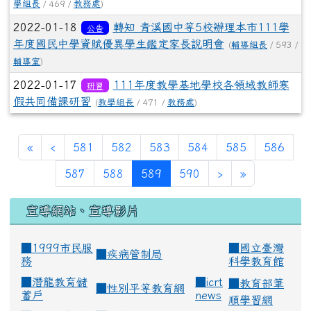
學組長
/ 469 /
教務處
)
2022-01-18
轉知 青溪國中等5校辦理本市111學
公告
年度國民中學資賦優異學生鑑定家長說明會
(
輔導組長
/ 593 /
輔導室
)
2022-01-17
111年度教學基地學校各領域教師寒
研習
假共同備課研習
(
教學組長
/ 471 /
教務處
)
«
‹
581
582
583
584
585
586
(current)
587
588
589
590
›
»
宣導網站、宣導影片
■1999市民服
■
國立臺灣
■
疾病管制局
務
科學教育館
■
潛龍教育儲
■
icrt
■
教育部筆
■
性別平等教育網
蓄戶
news
順學習網