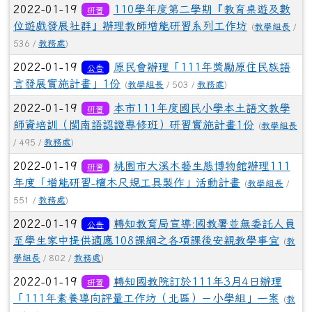
2022-01-19
110學年度第二學期『教育桌遊及數
研習
位遊戲發展社群』辦理教師增能研習系列工作坊
(
教學組長
/
536 /
教務處
)
2022-01-19
原民會辦理「111年獎勵原住民族語
公告
言發展實施計畫」1份
(
教學組長
/ 503 /
教務處
)
2022-01-19
本市111年度國民小學本土語文教學
研習
師資培訓（閩南語認證專修班）研習實施計畫1份
(
教學組長
/ 495 /
教務處
)
2022-01-19
桃園市大溪木藝生態博物館辦理111
研習
年度「增能研習-檀木尺規工具製作」活動計畫
(
教學組長
/
551 /
教務處
)
2022-01-19
轉知教育局宣導:國教署並無委託人員
公告
至學生家中提供適應108課綱之各項課後安親教學事宜
(
教
學組長
/ 802 /
教務處
)
2022-01-19
轉知國教院訂於111年3月4日辦理
研習
「111年素養導向評量工作坊（北區）－小學組」一案
(
教