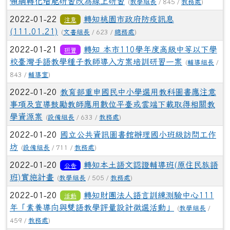
領綱轉化增能研習改為線上研習
(
教學組長
/ 845 /
教務處
)
2022-01-22
轉知桃園市政府防疫訊息
注意
(111.01.21)
(
文書組長
/ 623 /
總務處
)
2022-01-21
轉知 本市110學年度高級中等以下學
研習
校臺灣手語教學種子教師導入方案培訓研習一案
(
輔導組長
/
843 /
輔導室
)
2022-01-20
教育部重申國民中小學選用教科圖書應注意
事項及宣導鼓勵教師應用數位平臺或雲端下載取得相關教
學資源案
(
設備組長
/ 633 /
教務處
)
2022-01-20
國立公共資訊圖書館辦理國小班級訪問工作
坊
(
設備組長
/ 711 /
教務處
)
2022-01-20
轉知本土語文認證輔導班(原住民族語
公告
班)實施計畫
(
教學組長
/ 505 /
教務處
)
2022-01-20
轉知財團法人語言訓練測驗中心111
活動
年「素養導向與雙語教學評量設計徵選活動」
(
教學組長
/
459 /
教務處
)