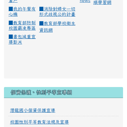
蓄戶
news
順學習網
■
我的午餐有
■
消除對婦女一切
心機
形式歧視公約計畫
■
教育部防制
■
教育部學校衛生
校園霸凌專區
資訊網
■
書包減重宣
導影片
:::
個資保護、性別平等宣導網
潛龍國小個資保護宣導
校園性別平等教育法規及宣導