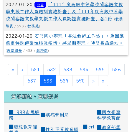
2022-01-20
「111年度高級中等學校閩客語文教
公告
學支援工作人員培訓實施計畫」及「111年度高級中等學
校閩客語文教學支援工作人員認證實施計畫」各1份
(
教學
組長
/ 578 /
教務處
)
2022-01-20
石門國小辦理「書法教師工作坊」，為因應
嚴重特殊傳染性肺炎疫情，將延期辦理，時間另函通知。
(
教學組長
/ 433 /
教務處
)
«
‹
581
582
583
584
585
586
(current)
587
588
589
590
›
»
宣導網站、宣導影片
■1999市民服
■
國立臺灣
■
疾病管制局
務
科學教育館
■
潛龍教育儲
■
icrt
■
教育部筆
■
性別平等教育網