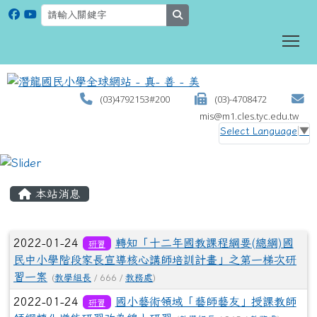
search
To
(03)4792153#200
(03)-4708472
mis@m1.cles.tyc.edu.tw
Select Language
▼
:::
本站消息
文章列表
2022-01-24
轉知「十二年國教課程綱要(總綱)國
研習
民中小學階段家長宣導核心講師培訓計畫」之第一梯次研
習一案
(
教學組長
/ 666 /
教務處
)
2022-01-24
國小藝術領域「藝師藝友」授課教師
研習