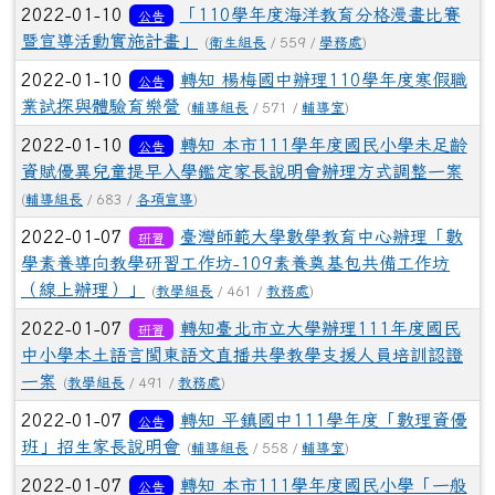
2022-01-10
「110學年度海洋教育分格漫畫比賽
公告
暨宣導活動實施計畫」
(
衛生組長
/ 559 /
學務處
)
2022-01-10
轉知 楊梅國中辦理110學年度寒假職
公告
業試探與體驗育樂營
(
輔導組長
/ 571 /
輔導室
)
2022-01-10
轉知 本市111學年度國民小學未足齡
公告
資賦優異兒童提早入學鑑定家長說明會辦理方式調整一案
(
輔導組長
/ 683 /
各項宣導
)
2022-01-07
臺灣師範大學數學教育中心辦理「數
研習
學素養導向教學研習工作坊-109素養奠基包共備工作坊
（線上辦理）」
(
教學組長
/ 461 /
教務處
)
2022-01-07
轉知臺北市立大學辦理111年度國民
研習
中小學本土語言閩東語文直播共學教學支援人員培訓認證
一案
(
教學組長
/ 491 /
教務處
)
2022-01-07
轉知 平鎮國中111學年度「數理資優
公告
班」招生家長說明會
(
輔導組長
/ 558 /
輔導室
)
2022-01-07
轉知 本市111學年度國民小學「一般
公告