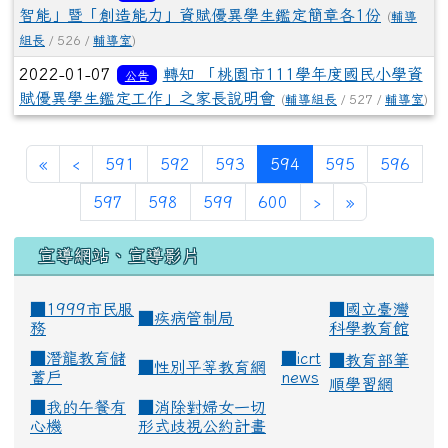
智能」暨「創造能力」資賦優異學生鑑定簡章各1份
(
輔導
組長
/ 526 /
輔導室
)
2022-01-07
轉知 「桃園市111學年度國民小學資
公告
賦優異學生鑑定工作」之家長說明會
(
輔導組長
/ 527 /
輔導室
)
(current)
«
‹
591
592
593
594
595
596
597
598
599
600
›
»
宣導網站、宣導影片
■1999市民服
■
國立臺灣
■
疾病管制局
務
科學教育館
■
潛龍教育儲
■
icrt
■
教育部筆
■
性別平等教育網
蓄戶
news
順學習網
■
我的午餐有
■
消除對婦女一切
心機
形式歧視公約計畫