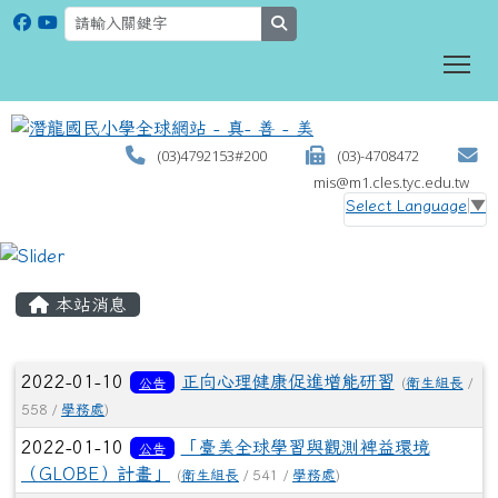
search
To
(03)4792153#200
(03)-4708472
mis@m1.cles.tyc.edu.tw
Select Language
▼
:::
本站消息
文章列表
2022-01-10
正向心理健康促進增能研習
公告
(
衛生組長
/
558 /
學務處
)
2022-01-10
「臺美全球學習與觀測裨益環境
公告
（GLOBE）計畫」
(
衛生組長
/ 541 /
學務處
)