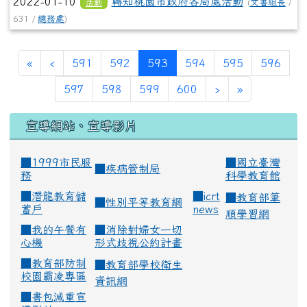
2022-01-10
轉知桃園市政府各局處活動
活動
(
文書組長
/
631 /
總務處
)
(current)
«
‹
591
592
593
594
595
596
597
598
599
600
›
»
宣導網站、宣導影片
■1999市民服
■
國立臺灣
■
疾病管制局
務
科學教育館
■
潛龍教育儲
■
icrt
■
教育部筆
■
性別平等教育網
蓄戶
news
順學習網
■
我的午餐有
■
消除對婦女一切
心機
形式歧視公約計畫
■
教育部防制
■
教育部學校衛生
校園霸凌專區
資訊網
■
書包減重宣