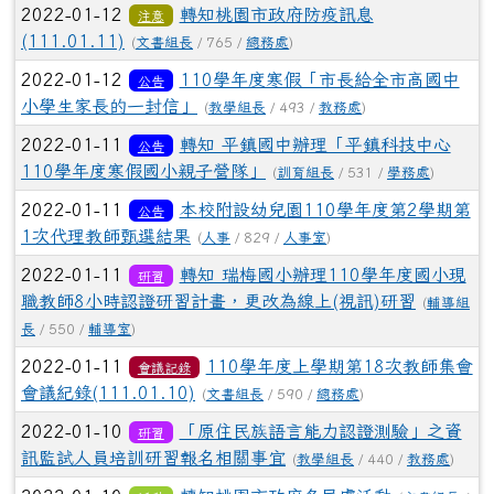
2022-01-12
轉知桃園市政府防疫訊息
注意
(111.01.11)
(
文書組長
/ 765 /
總務處
)
2022-01-12
110學年度寒假「市長給全市高國中
公告
小學生家長的一封信」
(
教學組長
/ 493 /
教務處
)
2022-01-11
轉知 平鎮國中辦理「平鎮科技中心
公告
110學年度寒假國小親子營隊」
(
訓育組長
/ 531 /
學務處
)
2022-01-11
本校附設幼兒園110學年度第2學期第
公告
1次代理教師甄選結果
(
人事
/ 829 /
人事室
)
2022-01-11
轉知 瑞梅國小辦理110學年度國小現
研習
職教師8小時認證研習計畫，更改為線上(視訊)研習
(
輔導組
長
/ 550 /
輔導室
)
2022-01-11
110學年度上學期第18次教師集會
會議記錄
會議紀錄(111.01.10)
(
文書組長
/ 590 /
總務處
)
2022-01-10
「原住民族語言能力認證測驗」之資
研習
訊監試人員培訓研習報名相關事宜
(
教學組長
/ 440 /
教務處
)