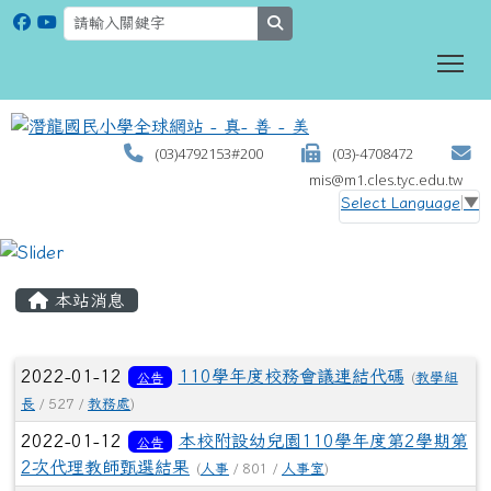
search
To
(03)4792153#200
(03)-4708472
mis@m1.cles.tyc.edu.tw
Select Language
▼
:::
本站消息
文章列表
2022-01-12
110學年度校務會議連結代碼
公告
(
教學組
長
/ 527 /
教務處
)
2022-01-12
本校附設幼兒園110學年度第2學期第
公告
2次代理教師甄選結果
(
人事
/ 801 /
人事室
)