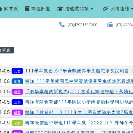
回首頁
課程計畫
潛龍愛閱讀
公務連結
(03)4792153#200
(03)-4708
站消息
列表
1-06
111學年度國民中學資賦優異學生鑑定家長說明會
公告
1-06
轉知 111學年度國民中學資賦優異學生鑑定家長說
重要
1-05
「教學卓越的新視界(六)：意義化課程評鑑、永續
研習
1-05
轉知有關教育部111年國民小學師資類科學科知能
公告
1-05
轉知「教育部110-111年本土語言意識培力第2場
研習
1-05
轉知凌雲國中辦理110學年度「2022 DIY 外師
活動