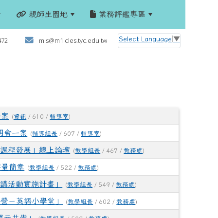
親師生園地
業務評鑑專區
:::
Select Language
▼
472
mis@m1.cles.tyc.edu.tw
一案
(
資訊
/ 610 /
輔導室
)
明會一案
(
輔導組長
/ 607 /
輔導室
)
化課程發展」線上論壇
(
教學組長
/ 467 /
教務處
)
評量簡章
(
教學組長
/ 522 /
教務處
)
宣講活動實施計畫」
(
教學組長
/ 549 /
教務處
)
冬令營－英語小學堂」
(
教學組長
/ 602 /
教務處
)