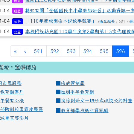
1-05
桃園EECC數學社群寒假共備研習~「下學期高年級
研習
1-04
轉知有關「全國國民中小學教師研習」活動資訊一
研習
1-04
「110年度校園樹木說故事競賽」
公告
(
衛生組長
/ 631 /
學
1-04
本校附設幼兒園110學年度第2學期第1-3次代理教
公告
(cur
«
‹
591
592
593
594
595
596
網站、宣導影片
99市民服務
■
疾病管制局
教育儲蓄戶
■
性別平等教育網
午餐有心機
■
消除對婦女一切形式歧視公約計畫
部防制校園霸凌專區
■
教育部學校衛生資訊網
減重宣導影片