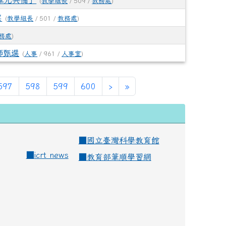
單元共備」
(
教學組長
/ 509 /
教務處
)
案
(
教學組長
/ 501 /
教務處
)
務處
)
師甄選
(
人事
/ 961 /
人事室
)
rent)
597
598
599
600
›
»
■
國立臺灣科學教育館
■
icrt news
■
教育部筆順學習網