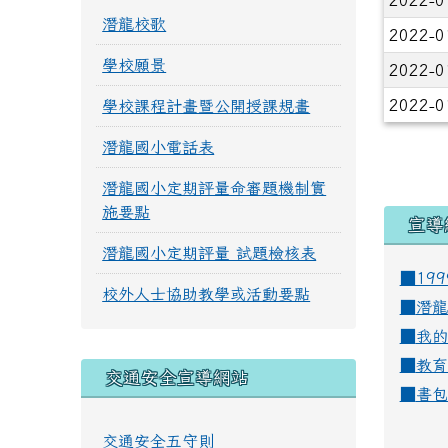
2022-0
潛龍校歌
2022-0
學校願景
2022-0
2022-0
學校課程計畫暨公開授課規畫
潛龍國小電話表
潛龍國小定期評量命審題機制實
施要點
宣導
潛龍國小定期評量 試題檢核表
■19
校外人士協助教學或活動要點
■
潛龍
■
我的
■
教育
交通安全宣導網站
■
書包
交通安全五守則