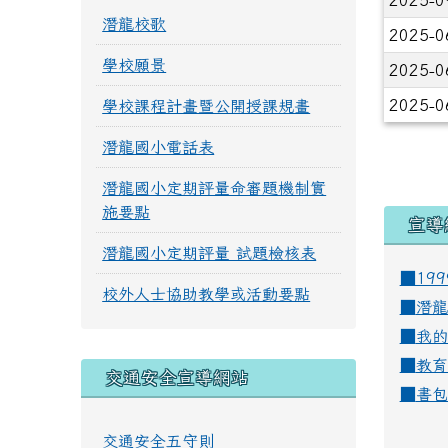
2025-0
潛龍校歌
2025-0
學校願景
2025-0
2025-0
學校課程計畫暨公開授課規畫
潛龍國小電話表
潛龍國小定期評量命審題機制實
施要點
宣導
潛龍國小定期評量 試題檢核表
■19
校外人士協助教學或活動要點
■
潛龍
■
我的
■
教育
交通安全宣導網站
■
書包
交通安全五守則