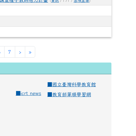
宣講暨種子教師培力計畫
(
資訊
/ 171 /
各項宣導
)
6
7
›
»
■
國立臺灣科學教育館
■
icrt news
■
教育部筆順學習網