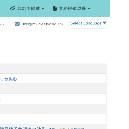
親師生園地
業務評鑑專區
:::
Select Language
▼
472
mis@m1.cles.tyc.edu.tw
0 /
教務處
)
導
)