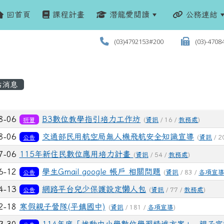
回首頁
課程計畫
潛龍愛閱讀
公務連結
(03)4792153#200
(03)-4708
站消息
列表
8-06
B3數位教學指引培力工作坊
研習
(
資訊
/ 16 /
教務處
)
8-06
交通部民用航空局無人機飛航安全知識宣導
公告
(
資訊
/ 2
7-06
115年新住民數位應用培力計畫
(
資訊
/ 54 /
教務處
)
6-12
學生Gmail google 帳戶 相關問題
公告
(
資訊
/ 83 /
各項宣
4-13
網路平台兒少保護設定懒人包
公告
(
資訊
/ 77 /
教務處
)
2-18
寒假親子營隊(平鎮國中)
(
資訊
/ 181 /
各項宣導
)