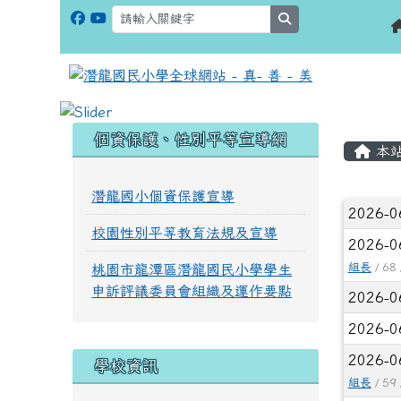
search
:::
:::
個資保護、性別平等宣導網
本
潛龍國小個資保護宣導
文章
2026-0
校園性別平等教育法規及宣導
2026-0
組長
/ 68 
桃園市龍潭區潛龍國民小學學生
申訴評議委員會組織及運作要點
2026-0
2026-0
2026-0
學校資訊
組長
/ 59 