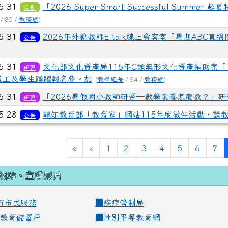
5-31
「2026 Super Smart Successful S
活動
/ 85 /
教務處
)
5-31
2026年外籍教師E-talk線上會客室「暑期ABC
公告
5-31
文化部文化資產局115年C類無形文化資產補助案「
研習
員工及學生踴躍報名參。加
(
教學組長
/ 54 /
教務處
)
5-31
「2026暑假國小教師研習—數學素養怎麼教？」研
研習
5-28
轉知教育部「教育家」網站115年度徵件活動，請
公告
«
‹
1
2
3
4
5
6
7
網站、宣導影片
99市民服務
■
疾病管制局
教育儲蓄戶
■
性別平等教育網