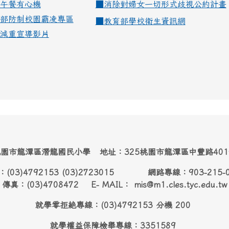
午餐有心機
■
消除對婦女一切形式歧視公約計畫
部防制校園霸凌專區
■
教育部學校衛生資訊網
減重宣導影片
園市龍潭區潛龍國民小學 地址：325桃園市龍潭區中豐路40
：(03)4792153 (03)2723015 網路專線：903-215-
傳真：(03)4708472 E- MAIL： mis@m1.cles.tyc.edu.tw
就學零拒絶專線：(03)4792153 分機 200
就學權益保障檢舉專線：3351589