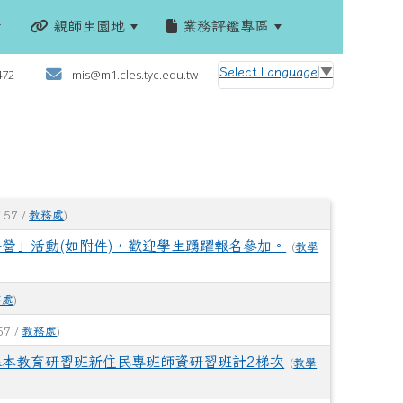
親師生園地
業務評鑑專區
:::
Select Language
▼
472
mis@m1.cles.tyc.edu.tw
 57 /
教務處
)
養營」活動(如附件)，歡迎學生踴躍報名參加。
(
教學
務處
)
57 /
教務處
)
基本教育研習班新住民專班師資研習班計2梯次
(
教學