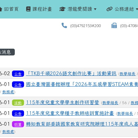
回首頁
課程計畫
潛龍愛閱讀
公務連結
(03)4792153#200
(03)-4708
站消息
列表
6-02
「TKB千碩2026語文創作比賽」活動資訊
公告
(
教學組長
/
6-01
國立臺灣圖書館辦理「2026年五感學習STEAM素
公告
/
教務處
)
6-01
115年度兒童文學學生創作研習營
活動
(
教學組長
/ 56 /
教
6-01
115年度兒童文學種子教師培訓實施計畫
公告
(
教學組長
/ 
6-01
轉知教育部委請國家教育研究院辦理115年度成人
研習
/
教務處
)