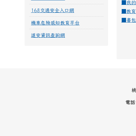
■
我的
168交通安全入口網
■
教育
■
書包
機車危險感知教育平台
道安資訊查詢網
桃
電話