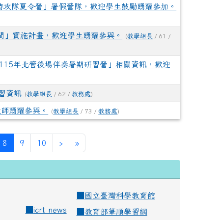
ummer 超夏特攻隊夏令營」暑假營隊，歡迎學生鼓勵踴躍參加。
直播間」實施計畫，歡迎學生踴躍參與。
(
教學組長
/ 61 /
115年北管後場伴奏暑期研習營」相關資訊，歡迎
習資訊
(
教學組長
/ 62 /
教務處
)
教師踴躍參與。
(
教學組長
/ 73 /
教務處
)
(current)
8
9
10
›
»
■
國立臺灣科學教育館
■
icrt news
■
教育部筆順學習網