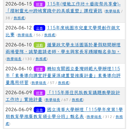
2026-06-15
115年(增能工作坊＋藝術祭共享會)-
研習
「摺射靈光∞跨域實踐中的美感重塑」課程資訊
(
教學組長
/
38 /
教務處
)
2026-06-12
115年度桃園市兒童文學獎創作徵文
公告
比賽
(
教學組長
/ 56 /
教務處
)
2026-06-10
鍾肇政文學生活園區於暑假期間辦理
活動
兩場營隊，誠摯邀請老師、學生與家長等踴躍報名參加。
(
教學組長
/ 130 /
教務處
)
2026-06-10
轉知有關國立臺灣師範大學辦理115
研習
年「素養導向課室評量資源建置暨推廣計畫」素養導向評
量應用研習
(
教學組長
/ 57 /
教務處
)
2026-06-09
「115年原住民族教育議題教學設計
研習
工作坊」實施計畫
(
教學組長
/ 67 /
教務處
)
2026-06-09
國立清華大學辦理「115學年度第1學
公告
期教育學推廣教育碩士學分班」報名表
(
教學組長
/ 312 /
教務
處
)