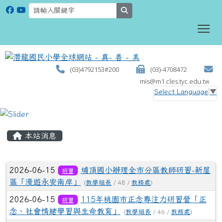
search
To
(03)4792153#200
(03)-4708472
mis@m1.cles.tyc.edu.tw
Select Language
▼
:::
本站消息
文章列表
2026-06-15
埔頂國小辦理全市分區教師研習-新屋
研習
區「漫遊永安南岸」
(
教學組長
/ 48 /
教務處
)
2026-06-15
115年桃園市正念專注力研習營「正
研習
念、社會情緒學習與生命教育」
(
教學組長
/ 46 /
教務處
)