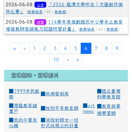
2026-06-08
「2026 龍潭文學所在｜文圖創作徵
公告
件比賽」
(
教學組長
/ 95 /
教務處
)
2026-06-08
114學年度推動國民中小學本土教育
研習
增進教師客語能力認證研習計畫」
(
教學組長
/ 62 /
教務處
)
(current)
«
‹
1
2
3
4
5
6
7
8
9
10
›
»
宣導網站、宣導影片
■1999市民服
■
國立臺灣
■
疾病管制局
務
科學教育館
■
潛龍教育儲
■
icrt
■
教育部筆
■
性別平等教育網
蓄戶
news
順學習網
■
我的午餐有
■
消除對婦女一切
心機
形式歧視公約計畫