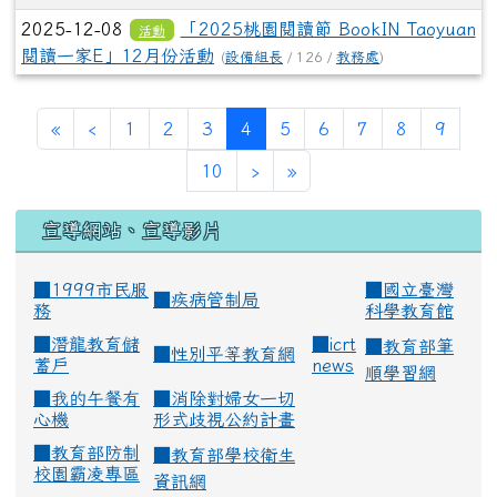
2025-12-08
「2025桃園閱讀節 BookIN Taoyuan
活動
閱讀一家E」12月份活動
(
設備組長
/ 126 /
教務處
)
(current)
«
‹
1
2
3
4
5
6
7
8
9
10
›
»
宣導網站、宣導影片
■1999市民服
■
國立臺灣
■
疾病管制局
務
科學教育館
■
潛龍教育儲
■
icrt
■
教育部筆
■
性別平等教育網
蓄戶
news
順學習網
■
我的午餐有
■
消除對婦女一切
心機
形式歧視公約計畫
■
教育部防制
■
教育部學校衛生
校園霸凌專區
資訊網