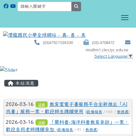
search
To
(03)4792153#200
(03)-4708472
mis@m1.cles.tyc.edu.tw
Select Language
▼
:::
本站消息
文章列表
2026-03-16
教育雲電子書服務平台全新推出「AI
活動
找書」服務一案，歡迎師生踴躍使用
(
設備組長
/ 101 /
教務處
)
2026-03-16
「嚮科普-海洋科普教育參訪」一案，
活動
歡迎各班老師踴躍參加
(
設備組長
/ 91 /
教務處
)