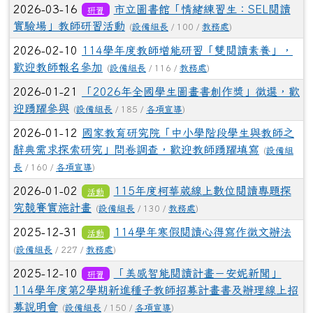
2026-03-16
市立圖書館「情緒練習生：SEL閱讀
研習
實驗場」教師研習活動
(
設備組長
/ 100 /
教務處
)
2026-02-10
114學年度教師增能研習「雙閱讀素養」，
歡迎教師報名參加
(
設備組長
/ 116 /
教務處
)
2026-01-21
「2026年全國學生圖畫書創作獎」徵選，歡
迎踴躍參與
(
設備組長
/ 185 /
各項宣導
)
2026-01-12
國家教育研究院「中小學階段學生與教師之
辭典需求探索研究」問卷調查，歡迎教師踴躍填寫
(
設備組
長
/ 160 /
各項宣導
)
2026-01-02
115年度柯華葳線上數位閱讀專題探
活動
究競賽實施計畫
(
設備組長
/ 130 /
教務處
)
2025-12-31
114學年寒假閱讀心得寫作徵文辦法
活動
(
設備組長
/ 227 /
教務處
)
2025-12-10
「美感智能閱讀計畫－安妮新聞」
研習
114學年度第2學期新進種子教師招募計畫書及辦理線上招
募說明會
(
設備組長
/ 150 /
各項宣導
)