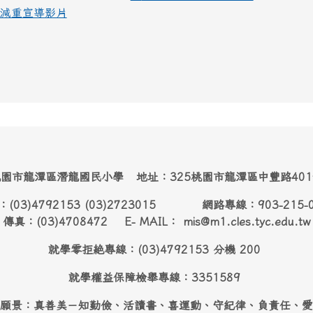
減重宣導影片
園市龍潭區潛龍國民小學 地址：325桃園市龍潭區中豐路40
：(03)4792153 (03)2723015 網路專線：903-215-
傳真：(03)4708472 E- MAIL： mis@m1.cles.tyc.edu.tw
就學零拒絶專線：(03)4792153 分機 200
就學權益保障檢舉專線：3351589
願景：真善美－知勤儉、活讀書、喜運動、守紀律、負責任、愛