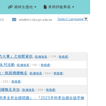
親師生園地
業務評鑑專區
:::
Select Language
▼
472
mis@m1.cles.tyc.edu.tw
讀力大賽」之相關資訊
(
設備組長
/ 179 /
教務處
)
E」系列活動
(
設備組長
/ 181 /
教務處
)
動，敬請踴躍報名
(
設備組長
/ 264 /
教務處
)
長
/ 200 /
教務處
)
踴躍報名參加
(
設備組長
/ 258 /
教務處
)
秋季全民台語認證」、「2025年秋季台語白話字檢