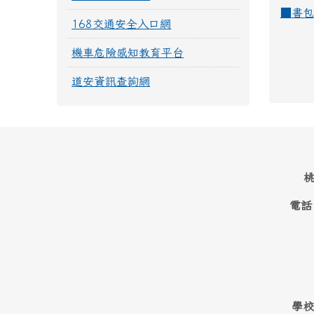
■
書包
168交通安全入口網
機車危險感知教育平台
道安資訊查詢網
桃
電話
學校