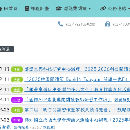
回首頁
課程計畫
潛龍愛閱讀
公務連結
(03)4792153#200
(03)-4708
站消息
列表
9-19
華語文與科技研究中心辦理「2025-2026科普閱
活動
9-11
「2025桃園閱讀節 BookIN Taoyuan 閱讀一家
活動
9-11
「跟著桌遊玩出臺灣的多元文化」教育推廣系列活
活動
9-11
「國際ATP素養導向閱讀教師研習工作坊」
研習
(
設備組
9-03
第二屆「明日閱讀習慣暨家校共讀博覽會」，鼓勵
活動
9-03
轉知國立成功大學台灣語文測驗中心辦理「2025年
研習
名資訊
(
設備組長
/ 235 /
教務處
)