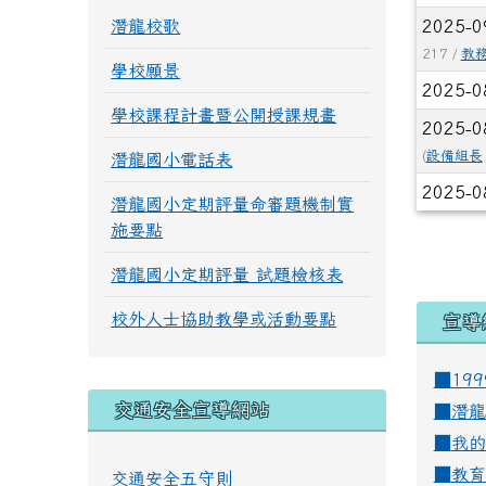
潛龍校歌
2025-0
217 /
教
學校願景
2025-0
學校課程計畫暨公開授課規畫
2025-0
(
設備組長
潛龍國小電話表
2025-0
潛龍國小定期評量命審題機制實
施要點
潛龍國小定期評量 試題檢核表
校外人士協助教學或活動要點
宣導
■19
交通安全宣導網站
■
潛龍
■
我的
■
教育
交通安全五守則