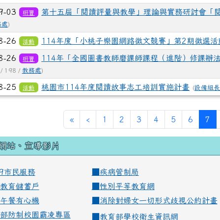
9-03
第十五屆「閱讀評量與教學」理論與實務研討會「閱
研習
務處
)
8-26
114年度「小桃子樂園網路徵文競賽」第2期徵選活
活動
8-26
114年「全國圖書教師磨課師課程（進階）修課辦
研習
/ 198 /
教務處
)
8-25
桃園市114年度閱讀故事志工培訓實施計畫
活動
(
設備組
(c
«
‹
1
2
3
4
5
6
7
網站、宣導影片
99市民服務
■
疾病管制局
教育儲蓄戶
■
性別平等教育網
午餐有心機
■
消除對婦女一切形式歧視公約計畫
部防制校園霸凌專區
■
教育部學校衛生資訊網