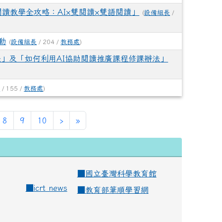
讀教學全攻略：AI×雙閱讀×雙語閱讀」
(
設備組長
/
動
(
設備組長
/ 204 /
教務處
)
法」及「如何利用AI協助閱讀推廣課程修課辦法」
長
/ 155 /
教務處
)
urrent)
8
9
10
›
»
■
國立臺灣科學教育館
■
icrt news
■
教育部筆順學習網