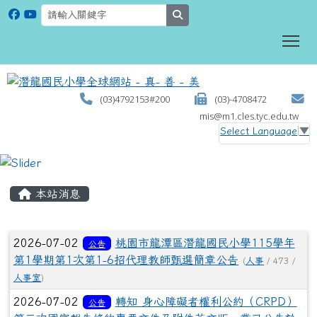
search
To
(03)4792153#200
(03)-4708472
mis@m1.cles.tyc.edu.tw
Select Language
▼
:::
本站消息
文章列表
2026-07-02
桃園市龍潭區潛龍國民小學115學年
公告
第1學期第1次第1-6招代理教師甄選簡章公告
(
人事
/ 473 /
人事室
)
2026-07-02
轉知 身心障礙者權利公約（CRPD）
公告