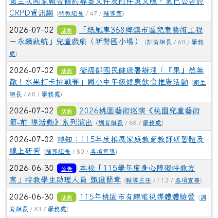
第三次國家報告條約專要文件及附件英文版，業已公告於
CRPD資訊網
(
特教組長
/ 47 /
輔導室
)
2026-07-02
「紙風車368鄉鎮市區兒童藝術工程
活動
－永續啟航」兒童戲劇（新勢國小場）
(
訓育組長
/ 60 /
學務
處
)
2026-07-02
衛福部國民健康署辦理「『果』然無
活動
敵！水果打卡挑戰賽」國小中年級健康飲食推廣活動
(
衛生
組長
/ 68 /
學務處
)
2026-07-02
2026桃園藝術巡演《桃園兒童藝術
活動
節-前 導活動》系列演出
(
訓育組長
/ 68 /
學務處
)
2026-07-02
轉知：115年度推展家庭教育教師研習體及
線上研習
(
輔導組長
/ 80 /
各項宣導
)
2026-06-30
本校「115學年度身心障礙特教方
公告
案」特教學生助理人員 甄選簡章
(
輔導主任
/ 112 /
各項宣導
)
2026-06-30
115年桃園市有線電視媒體體驗營
活動
(
訓
育組長
/ 83 /
學務處
)