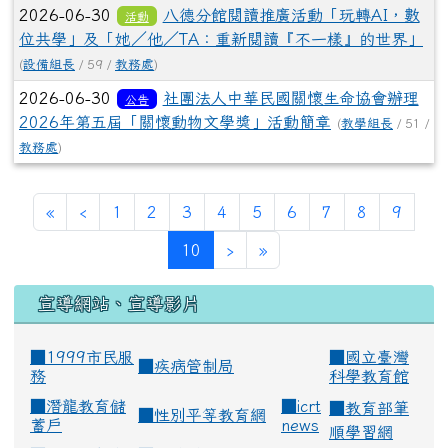
2026-06-30
八德分館閱讀推廣活動「玩轉AI，數
活動
位共學」及「她／他／TA：重新閱讀『不一樣』的世界」
(
設備組長
/ 59 /
教務處
)
2026-06-30
社團法人中華民國關懷生命協會辦理
公告
2026年第五屆「關懷動物文學獎」活動簡章
(
教學組長
/ 51 /
教務處
)
«
‹
1
2
3
4
5
6
7
8
9
(current)
10
›
»
宣導網站、宣導影片
■1999市民服
■
國立臺灣
■
疾病管制局
務
科學教育館
■
潛龍教育儲
■
icrt
■
教育部筆
■
性別平等教育網
蓄戶
news
順學習網