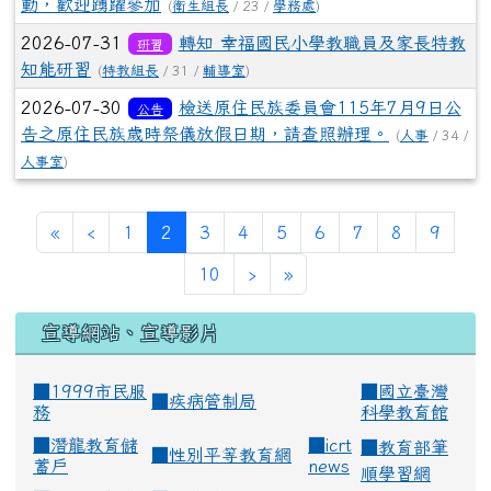
動，歡迎踴躍參加
(
衛生組長
/ 23 /
學務處
)
2026-07-31
轉知 幸福國民小學教職員及家長特教
研習
知能研習
(
特教組長
/ 31 /
輔導室
)
2026-07-30
檢送原住民族委員會115年7月9日公
公告
告之原住民族歲時祭儀放假日期，請查照辦理。
(
人事
/ 34 /
人事室
)
(current)
«
‹
1
2
3
4
5
6
7
8
9
10
›
»
宣導網站、宣導影片
■1999市民服
■
國立臺灣
■
疾病管制局
務
科學教育館
■
潛龍教育儲
■
icrt
■
教育部筆
■
性別平等教育網
蓄戶
news
順學習網