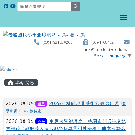
search
To
(03)4792153#200
(03)-4708472
mis@m1.cles.tyc.edu.tw
Select Language
▼
:::
本站消息
文章列表
2026-08-06
2026年桃園地景藝術節教師研習
研習
(
教
學組長
/ 14 /
教務處
)
2026-08-06
中原大學辦理之「桃園市115年度兒
公告
童課後照顧服務人員180小時專業訓練課程」簡章及報名