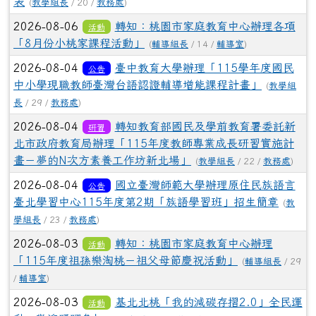
表
(
教學組長
/ 20 /
教務處
)
2026-08-06
轉知：桃園市家庭教育中心辦理各項
活動
「8月份小桃家課程活動」
(
輔導組長
/ 14 /
輔導室
)
2026-08-04
臺中教育大學辦理「115學年度國民
公告
中小學現職教師臺灣台語認證輔導增能課程計畫」
(
教學組
長
/ 29 /
教務處
)
2026-08-04
轉知教育部國民及學前教育署委託新
研習
北市政府教育局辦理「115年度教師專業成長研習實施計
畫－夢的N次方素養工作坊新北場」
(
教學組長
/ 22 /
教務處
)
2026-08-04
國立臺灣師範大學辦理原住民族語言
公告
臺北學習中心115年度第2期「族語學習班」招生簡章
(
教
學組長
/ 23 /
教務處
)
2026-08-03
轉知：桃園市家庭教育中心辦理
活動
「115年度祖孫樂淘桃－祖父母節慶祝活動」
(
輔導組長
/ 29
/
輔導室
)
2026-08-03
基北北桃「我的減碳存摺2.0」全民運
活動