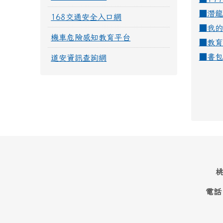
■
潛龍
168交通安全入口網
■
我的
機車危險感知教育平台
■
教育
■
書包
道安資訊查詢網
桃
電話