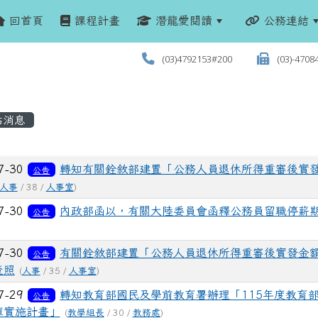
回首頁
課程計畫
潛龍愛閱讀
公務連結
(03)4792153#200
(03)-4708
站消息
列表
7-30
轉知有關銓敘部建置「公務人員退休所得重審後實
公告
人事
/ 38 /
人事室
)
7-30
內政部函以，有關大陸委員會函釋公務員留職停薪
公告
7-30
有關銓敘部建置「公務人員退休所得重審後實發金
公告
查照
(
人事
/ 35 /
人事室
)
7-29
轉知教育部國民及學前教育署辦理「115年度教育
公告
庫實施計畫」
(
教學組長
/ 30 /
教務處
)