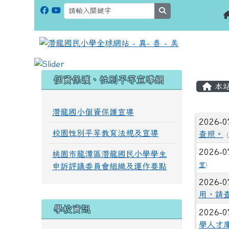
search
:::
:::
個資保護、性別平等宣導網
本
潛龍國小個資保護宣導
文章
2026-0
校園性別平等教育法規及宣導
查照。
(
2026-0
桃園市龍潭區潛龍國民小學學生
室
)
申訴評議委員會組織及運作要點
2026-0
用，請
學校資訊
2026-0
學人才