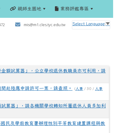
親師生園地
業務評鑑專區
:::
Select Language
▼
472
mis@m1.cles.tyc.edu.tw
發金額試算器」，公立學校退休教職員亦可利用，請
期間赴陸應申請許可一案，請查照。
(
人事
/ 30 /
人事
額試算器」，請各機關學校轉知所屬退休人員多加利
部國民及學前教育署辦理性別平等教育建置課程與教