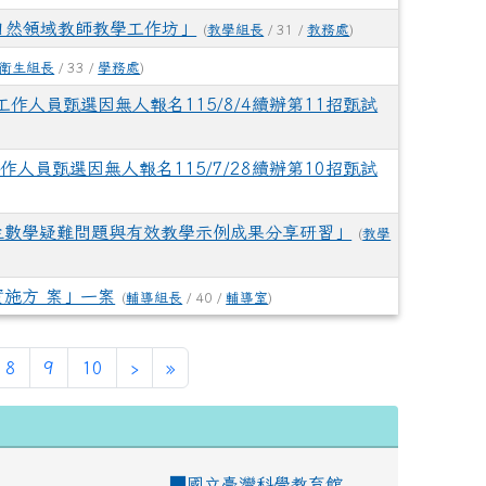
自然領域教師教學工作坊」
(
教學組長
/ 31 /
教務處
)
衛生組長
/ 33 /
學務處
)
作人員甄選因無人報名115/8/4續辦第11招甄試
人員甄選因無人報名115/7/28續辦第10招甄試
生數學疑難問題與有效教學示例成果分享研習」
(
教學
施方 案」一案
(
輔導組長
/ 40 /
輔導室
)
8
9
10
›
»
■
國立臺灣科學教育館