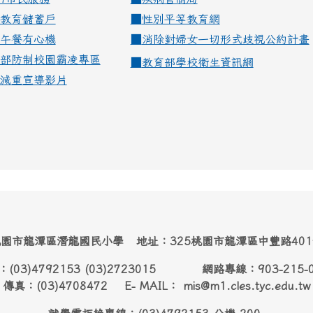
教育儲蓄戶
■
性別平等教育網
午餐有心機
■
消除對婦女一切形式歧視公約計畫
部防制校園霸凌專區
■
教育部學校衛生資訊網
減重宣導影片
園市龍潭區潛龍國民小學 地址：325桃園市龍潭區中豐路40
：(03)4792153 (03)2723015 網路專線：903-215-
傳真：(03)4708472 E- MAIL： mis@m1.cles.tyc.edu.tw