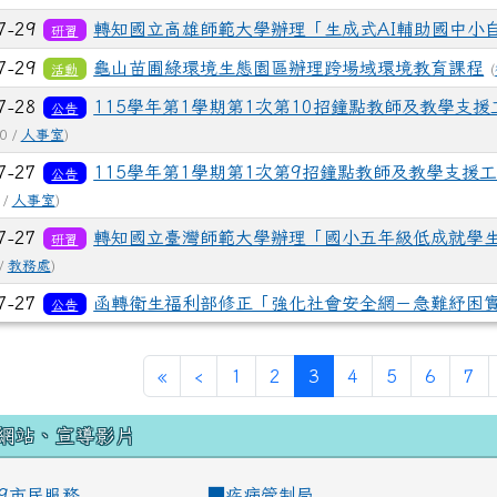
7-29
轉知國立高雄師範大學辦理「生成式AI輔助國中小
研習
7-29
龜山苗圃綠環境生態園區辦理跨場域環境教育課程
活動
(
7-28
115學年第1學期第1次第10招鐘點教師及教學支援工
公告
0 /
人事室
)
7-27
115學年第1學期第1次第9招鐘點教師及教學支援工作
公告
 /
人事室
)
7-27
轉知國立臺灣師範大學辦理「國小五年級低成就學
研習
/
教務處
)
7-27
函轉衛生福利部修正「強化社會安全網－急難紓困實
公告
(current)
«
‹
1
2
3
4
5
6
7
網站、宣導影片
99市民服務
■
疾病管制局