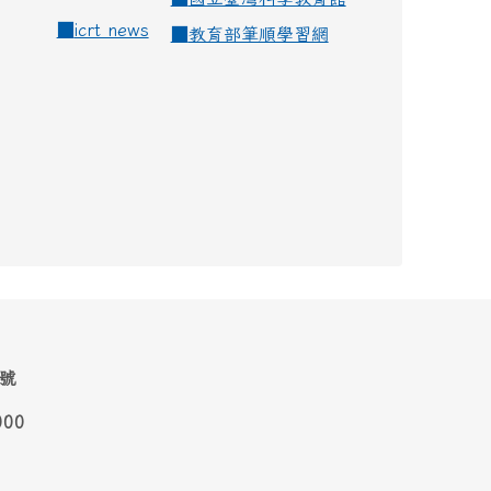
■
icrt news
■
教育部筆順學習網
1號
000