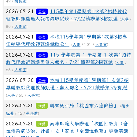
49 /
總務處
)
2026-07-21
115學年第1學期第1次第2招特教代
公告
理教師甄選無人報考錄取從缺，7/22續辦第3招甄選
(
人事
/
80 /
人事室
)
2026-07-21
本校115學年第1學期第1次第3招專
公告
任輔導代理教師甄選錄取公告
(
人事
/ 101 /
人事室
)
2026-07-20
115 學年度第 1 學期第 1 次第1招特
公告
教代理教師甄選因無人報名，7/21續辦第2招甄試
(
人事
/
68 /
人事室
)
2026-07-20
本校115學年度第1學期第1 次第2招
公告
專輔教師代理教師甄選，無人報名，7/21續辦第3招甄選
(
人事
/ 65 /
人事室
)
2026-07-20
轉知衛生局「桃園市六癌篩檢」
活動
(
衛生
組長
/ 42 /
學務處
)
2026-07-20
高雄師範大學辦理「校園性教育（含
活動
性傳染病防治）計畫」之「家長『全面性教育』專題演講