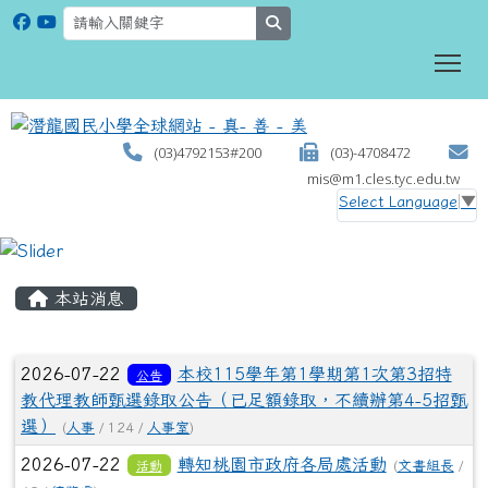
search
To
(03)4792153#200
(03)-4708472
mis@m1.cles.tyc.edu.tw
Select Language
▼
:::
本站消息
文章列表
2026-07-22
本校115學年第1學期第1次第3招特
公告
教代理教師甄選錄取公告（已足額錄取，不續辦第4-5招甄
選）
(
人事
/ 124 /
人事室
)
2026-07-22
轉知桃園市政府各局處活動
活動
(
文書組長
/