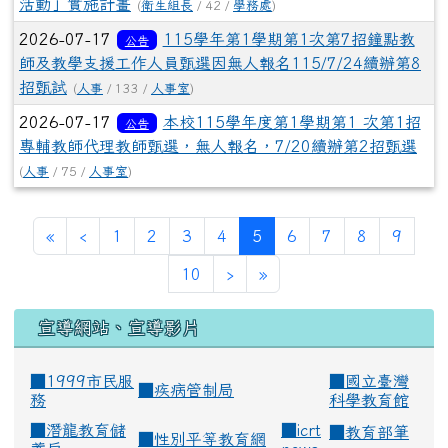
活動」實施計畫
(
衛生組長
/ 42 /
學務處
)
2026-07-17
115學年第1學期第1次第7招鐘點教
公告
師及教學支援工作人員甄選因無人報名115/7/24續辦第8
招甄試
(
人事
/ 133 /
人事室
)
2026-07-17
本校115學年度第1學期第1 次第1招
公告
專輔教師代理教師甄選，無人報名，7/20續辦第2招甄選
(
人事
/ 75 /
人事室
)
(current)
«
‹
1
2
3
4
5
6
7
8
9
10
›
»
宣導網站、宣導影片
■1999市民服
■
國立臺灣
■
疾病管制局
務
科學教育館
■
潛龍教育儲
■
icrt
■
教育部筆
■
性別平等教育網