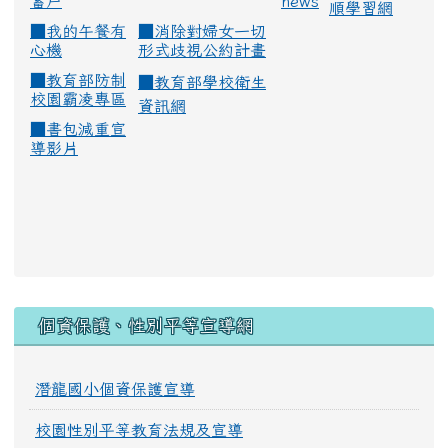
蓄戶
news
順學習網
■
我的午餐有
■
消除對婦女一切
心機
形式歧視公約計畫
■
教育部防制
■
教育部學校衛生
校園霸凌專區
資訊網
■
書包減重宣
導影片
:::
個資保護、性別平等宣導網
潛龍國小個資保護宣導
校園性別平等教育法規及宣導