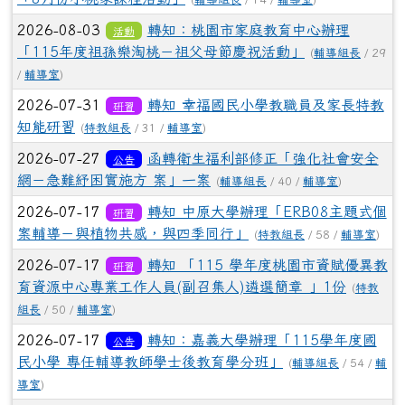
2026-08-03
轉知：桃園市家庭教育中心辦理
活動
「115年度祖孫樂淘桃－祖父母節慶祝活動」
(
輔導組長
/ 29
/
輔導室
)
2026-07-31
轉知 幸福國民小學教職員及家長特教
研習
知能研習
(
特教組長
/ 31 /
輔導室
)
2026-07-27
函轉衛生福利部修正「強化社會安全
公告
網－急難紓困實施方 案」一案
(
輔導組長
/ 40 /
輔導室
)
2026-07-17
轉知 中原大學辦理「ERB08主題式個
研習
案輔導－與植物共感，與四季同行」
(
特教組長
/ 58 /
輔導室
)
2026-07-17
轉知 「115 學年度桃園市資賦優異教
研習
育資源中心專業工作人員(副召集人)遴選簡章 」1份
(
特教
組長
/ 50 /
輔導室
)
2026-07-17
轉知：嘉義大學辦理「115學年度國
公告
民小學 專任輔導教師學士後教育學分班」
(
輔導組長
/ 54 /
輔
導室
)