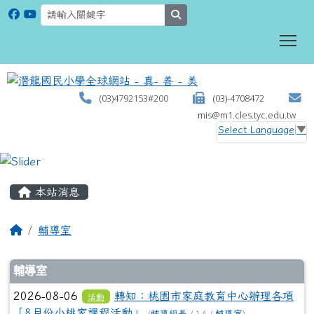
search
To
(03)4792153#200
(03)-4708472
mis@m1.cles.tyc.edu.tw
Select Language
▼
:::
本站消息
輔導室
文章列表
輔導室
2026-08-06
轉知：桃園市家庭教育中心辦理各項
活動
「8月份小桃家課程活動」
(
輔導組長
/ 14 /
輔導室
)