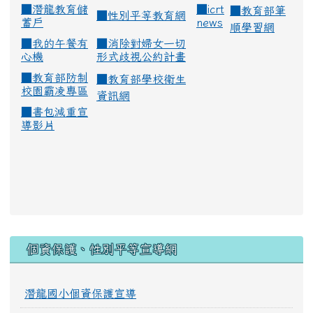
■
潛龍教育儲
■
icrt
■
教育部筆
■
性別平等教育網
蓄戶
news
順學習網
■
我的午餐有
■
消除對婦女一切
心機
形式歧視公約計畫
■
教育部防制
■
教育部學校衛生
校園霸凌專區
資訊網
■
書包減重宣
導影片
:::
個資保護、性別平等宣導網
潛龍國小個資保護宣導