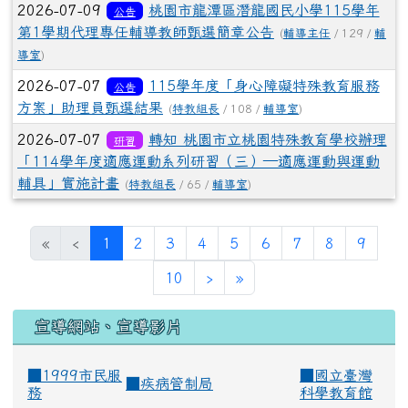
2026-07-09
桃園市龍潭區潛龍國民小學115學年
公告
第1學期代理專任輔導教師甄選簡章公告
(
輔導主任
/ 129 /
輔
導室
)
2026-07-07
115學年度「身心障礙特殊教育服務
公告
方案」助理員甄選結果
(
特教組長
/ 108 /
輔導室
)
2026-07-07
轉知 桃園市立桃園特殊教育學校辦理
研習
「114學年度適應運動系列研習（三）—適應運動與運動
輔具」實施計畫
(
特教組長
/ 65 /
輔導室
)
(current)
«
‹
1
2
3
4
5
6
7
8
9
10
›
»
宣導網站、宣導影片
■1999市民服
■
國立臺灣
■
疾病管制局
務
科學教育館