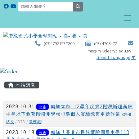
search
To
(03)4792153#200
(03)-4708472
mis@m1.cles.tyc.edu.tw
Select Language
▼
:::
本站消息
文章列表
2023-10-31
轉知本市112學年度第2階段辦理高級
公告
中等以下教育階段非學校型態個人實驗教育申請作業
(
註冊
組長
/ 373 /
教務處
)
2023-10-19
轉知「臺北市民族實驗國民中學113
公告