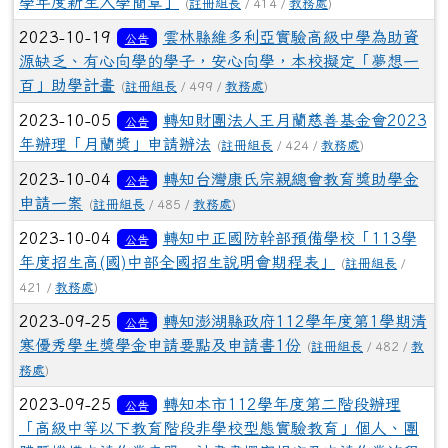
學年度新生入學簡章」
(
註冊組長
/ 414 /
教務處
)
2023-10-19
雲林縣維多利亞實驗高級中學為助資
公告
源缺乏、有心向學的學子，安心向學，本校擬定「夢想一
百」助學計畫
(
註冊組長
/ 499 /
教務處
)
2023-10-05
轉知財團法人王月蘭慈善基金會2023
公告
年辦理「月蘭獎」申請辦法
(
註冊組長
/ 424 /
教務處
)
2023-10-04
轉知台灣康氏宗親總會教育獎助學金
公告
申請一案
(
註冊組長
/ 485 /
教務處
)
2023-10-04
轉知中正國防幹部預備學校「113學
公告
年度招生高(國)中部全國招生說明會期程表」
(
註冊組長
/
421 /
教務處
)
2023-09-25
轉知澎湖縣政府112學年度第1學期清
公告
寒優秀學生獎學金申請要點及申請書1份
(
註冊組長
/ 482 /
教
務處
)
2023-09-25
轉知本市112學年度第二階段辦理
公告
「高級中等以下教育階段非學校型態實驗教育」個人、團