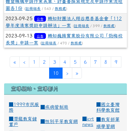
體暨機構申請作業表單、計畫書撰寫規定及申請作業流程
圖各1份
(
註冊組長
/ 543 /
教務處
)
2023-09-25
轉知財團法人翔谷慈善基金會「112
公告
學年度清寒獎助申請辦法」一案
(
註冊組長
/ 399 /
教務處
)
2023-09-13
轉知巍揚實業股份有限公司「勁梅校
公告
長獎」申請一案
(
註冊組長
/ 470 /
教務處
)
«
‹
1
2
3
4
5
6
7
8
9
(current)
10
›
»
宣導網站、宣導影片
■1999市民服
■
國立臺灣
■
疾病管制局
務
科學教育館
■
潛龍教育儲
■
icrt
■
教育部筆
■
性別平等教育網
蓄戶
news
順學習網