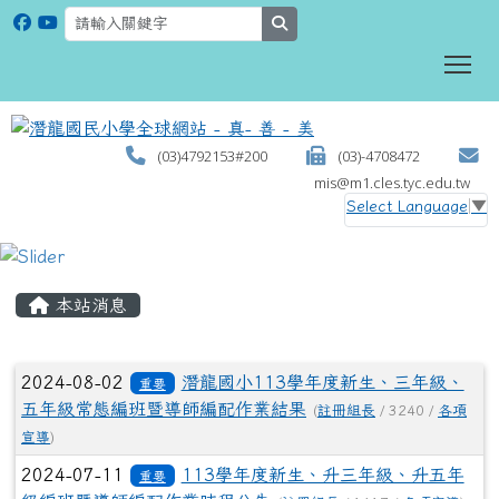
search
To
(03)4792153#200
(03)-4708472
mis@m1.cles.tyc.edu.tw
Select Language
▼
:::
本站消息
文章列表
2024-08-02
潛龍國小113學年度新生、三年級、
重要
五年級常態編班暨導師編配作業結果
(
註冊組長
/ 3240 /
各項
宣導
)
2024-07-11
113學年度新生、升三年級、升五年
重要