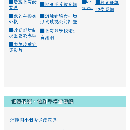
■
潛龍教育儲
■
icrt
■
教育部筆
■
性別平等教育網
蓄戶
news
順學習網
■
我的午餐有
■
消除對婦女一切
心機
形式歧視公約計畫
■
教育部防制
■
教育部學校衛生
校園霸凌專區
資訊網
■
書包減重宣
導影片
:::
個資保護、性別平等宣導網
潛龍國小個資保護宣導