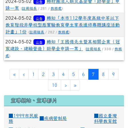
2024-05-02
轉財團法人賑災基金會「助學金」申
公告
請一案
(
註冊組長
/ 281 /
教務處
)
2024-05-02
轉知「本市112學年度高級中等以下
公告
教育階段非學校型態實驗教育學生家長進修專題講座活動
計畫」1份
(
註冊組長
/ 282 /
教務處
)
2024-05-02
轉知「王國億先生暨其相關企業（冠
公告
宸建設、建翰營造）助學金申請一案」
(
註冊組長
/ 338 /
教務
處
)
(current)
«
‹
1
2
3
4
5
6
7
8
9
10
›
»
宣導網站、宣導影片
■1999市民服
■
國立臺灣
■
疾病管制局
務
科學教育館