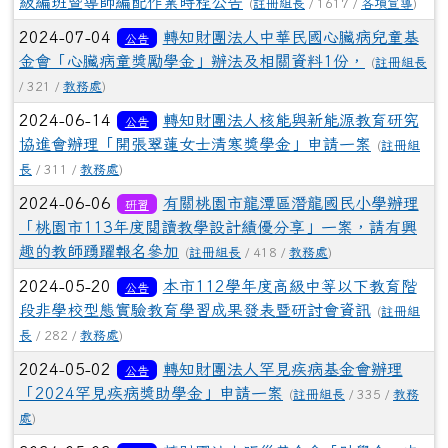
級編班暨導師編配作業時程公告
(
註冊組長
/ 1617 /
各項宣導
)
2024-07-04
轉知財團法人中華民國心臟病兒童基
公告
金會「心臟病童獎勵學金」辦法及相關資料1份，
(
註冊組長
/ 321 /
教務處
)
2024-06-14
轉知財團法人核能與新能源教育研究
公告
協進會辦理「開張翠蓮女士清寒獎學金」申請一案
(
註冊組
長
/ 311 /
教務處
)
2024-06-06
有關桃園市龍潭區潛龍國民小學辦理
研習
「桃園市113年度閱讀教學設計績優分享」一案，請有興
趣的教師踴躍報名參加
(
註冊組長
/ 418 /
教務處
)
2024-05-20
本市112學年度高級中等以下教育階
公告
段非學校型態實驗教育學習成果發表暨研討會資訊
(
註冊組
長
/ 282 /
教務處
)
2024-05-02
轉知財團法人罕見疾病基金會辦理
公告
「2024罕見疾病獎助學金」申請一案
(
註冊組長
/ 335 /
教務
處
)