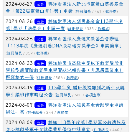
2024-08-27
轉知財團法人新北市靈鷲山慈善基金
公告
會「第22屆靈鷲山普仁獎」申請
(
註冊組長
/ 461 /
教務處
)
2024-08-26
轉知財團法人賑災基金會113學年度
公告
第1學期「助學金」申請一案
(
註冊組長
/ 333 /
教務處
)
2024-08-26
轉知財團法人廣達文教基金會辦理
公告
「113年度《廣達創藝DNA長期培育獎學金》申請簡章」
(
註冊組長
/ 359 /
教務處
)
2024-08-23
轉知桃園市高級中等以下教育階段非
公告
學校型態實驗教育學生學習狀況報告書（非應屆畢業生）
撰寫格式一份
(
註冊組長
/ 356 /
教務處
)
2024-08-19
113學年度 編班後補報到之新生及轉
公告
學生編班作業時程公告
(
註冊組長
/ 660 /
各項宣導
)
2024-08-09
轉知財團法人賑災基金會助學金申請
公告
辦法一案
(
註冊組長
/ 344 /
教務處
)
2024-08-09
轉知113學年度第1學期軍公教遺族及
公告
身心障礙榮軍子女就學費用優待申請事宜
(
註冊組長
/ 440 /