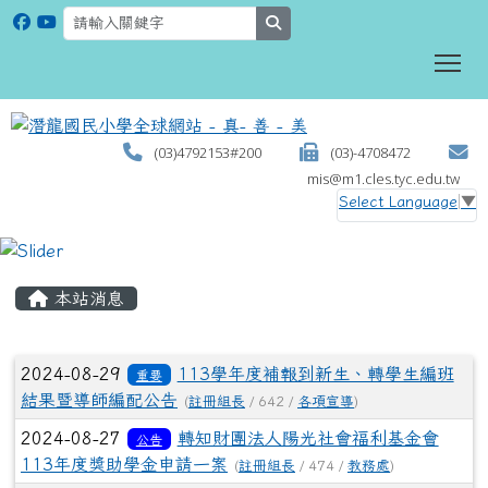
search
To
(03)4792153#200
(03)-4708472
mis@m1.cles.tyc.edu.tw
Select Language
▼
:::
本站消息
文章列表
2024-08-29
113學年度補報到新生、轉學生編班
重要
結果暨導師編配公告
(
註冊組長
/ 642 /
各項宣導
)
2024-08-27
轉知財團法人陽光社會福利基金會
公告
113年度獎助學金申請一案
(
註冊組長
/ 474 /
教務處
)