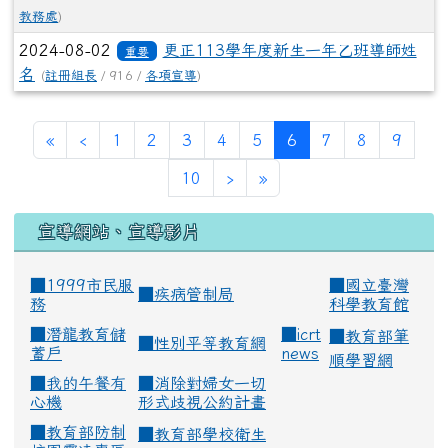
教務處
)
2024-08-02
更正113學年度新生一年乙班導師姓
重要
名
(
註冊組長
/ 916 /
各項宣導
)
(current)
«
‹
1
2
3
4
5
6
7
8
9
10
›
»
宣導網站、宣導影片
■1999市民服
■
國立臺灣
■
疾病管制局
務
科學教育館
■
潛龍教育儲
■
icrt
■
教育部筆
■
性別平等教育網
蓄戶
news
順學習網
■
我的午餐有
■
消除對婦女一切
心機
形式歧視公約計畫
■
教育部防制
■
教育部學校衛生